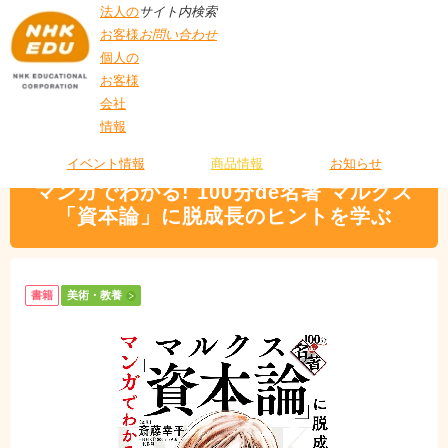
法人の
サイト内検索
お客様
お問い合わせ
個人の
お客様
会社
>
商品情報
>
美術・教養
> マンガでわかる! 100分de名著 マルクス「資本論」
情報
T
に脱成長のヒントを学ぶ
O
P
イベント情報
商品情報
お知らせ
マンガでわかる! 100分de名著 マルクス
「資本論」に脱成長のヒントを学ぶ
書籍
美術・教養