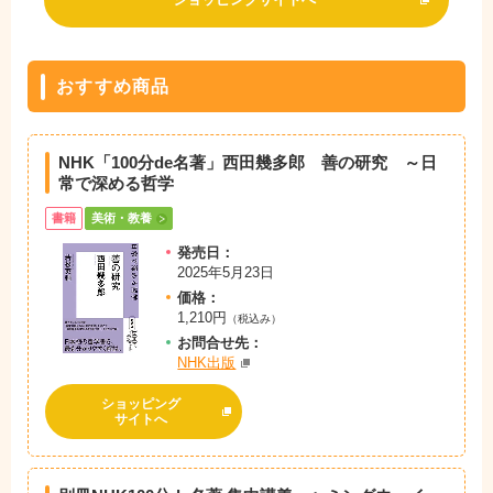
おすすめ商品
NHK「100分de名著」西田幾多郎 善の研究 ～日
常で深める哲学
書籍
美術・教養
発売日：
2025年5月23日
価格：
1,210円
（税込み）
お問
合
せ先：
NHK出版
ショッピング
サイトへ