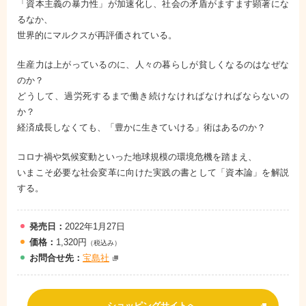
「資本主義の暴力性」が加速化し、社会の矛盾がますます顕著にな
るなか、
世界的にマルクスが再評価されている。
生産力は上がっているのに、人々の暮らしが貧しくなるのはなぜな
のか？
どうして、過労死するまで働き続けなければなければならないの
か？
経済成長しなくても、「豊かに生きていける」術はあるのか？
コロナ禍や気候変動といった地球規模の環境危機を踏まえ、
いまこそ必要な社会変革に向けた実践の書として「資本論」を解説
する。
発売日：
2022年1月27日
価格：
1,320円
（税込み）
お問
合
せ先：
宝島社
ショッピングサイトへ