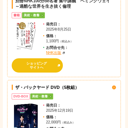
別冊NHK100分de名著 集中講義 ヘミングウェイ
～過酷な世界を生き抜く倫理
書籍
美術・教養
発売日：
2025年8月25日
価格：
1,100円
（税込み）
お問
合
せ先：
NHK出版
ショッピング
サイトへ
ザ・バックヤード DVD（5枚組）
DVD-BOX
美術・教養
発売日：
2025年12月19日
価格：
22,000円
（税込み）