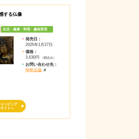
感する仏像
生活・健康・料理・趣味実用
発売日：
2025年1月27日
価格：
3,630円
（税込み）
お問
い
合
わ
せ先：
NHK出版
ショッピング
サイトへ