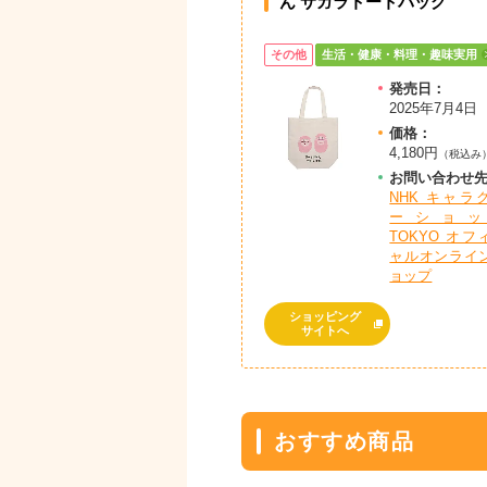
ん サガラトートバッグ
その他
生活・健康・料理・趣味実用
発売日：
2025年7月4日
価格：
4,180円
（税込み
お問
い
合
わ
せ
NHK キャラ
ーショッ
TOKYO オフ
ャルオンライ
ョップ
ショッピング
サイトへ
おすすめ商品