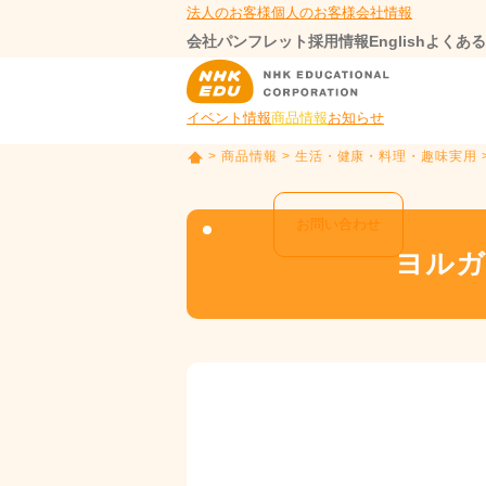
法人のお客様
個人のお客様
会社情報
会社パンフレット
採用情報
English
よくある
イベント情報
商品情報
お知らせ
>
商品情報
>
生活・健康・料理・趣味実用
T
O
P
お問い合わせ
ヨルガ