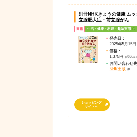
別冊NHKきょうの健康 ムッ
立腺肥大症・前立腺がん
書籍
生活・健康・料理・趣味実用
発売日：
2025年5月15日
価格：
1,375円
（税込み
お問
い
合
わ
せ
NHK出版
ショッピング
サイトへ