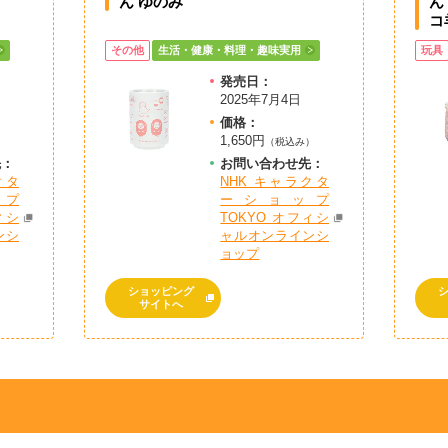
ん ゆのみ
ん
コ
その他
生活・健康・料理・趣味実用
玩具
発売日：
2025年7月4日
価格：
1,650円
）
（税込み）
先：
お問
い
合
わ
せ先：
クタ
NHK キャラクタ
プ
ーショップ
ィシ
TOKYO オフィシ
ンシ
ャルオンラインシ
ョップ
ショッピング
サイトへ