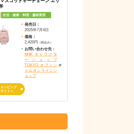
 マスコットキーチェーン エリ
羊
生活・健康・料理・趣味実用
発売日：
2025年7月4日
価格：
2,420円
（税込み）
お問
い
合
わ
せ先：
NHK キャラクタ
ーショップ
TOKYO オフィシ
ャルオンラインシ
ョップ
ショッピング
サイトへ