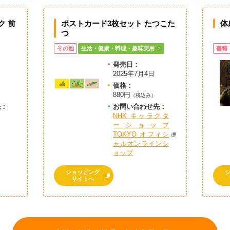
ク 前
ポストカード3枚セット たつこた
体
つ
その他
生活・健康・料理・趣味実用
書籍
発売日：
2025年7月4日
価格：
880円
）
（税込み）
先：
お問
い
合
わ
せ先：
NHK キャラクタ
ーショップ
TOKYO オフィシ
ャルオンラインシ
ョップ
ショッピング
サイトへ