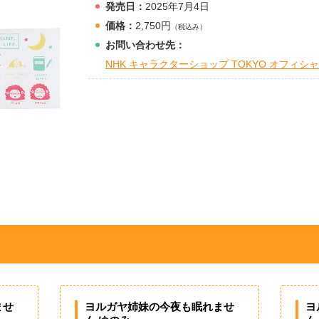
発売日：
2025年7月4日
価格：
2,750円
（税込み）
お問
い
合
わ
せ先：
NHK キャラクターショップ TOKYO オフィ
ませ
ヨルガヤ姉妹の今夜も眠れませ
ヨ