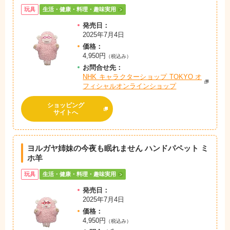
玩具
生活・健康・料理・趣味実用
発売日：
2025年7月4日
価格：
4,950円
（税込み）
お問
合
せ先：
NHK キャラクターショップ TOKYO オ
フィシャルオンラインショップ
ショッピング
サイトへ
ヨルガヤ姉妹の今夜も眠れません ハンドパペット ミ
ホ羊
玩具
生活・健康・料理・趣味実用
発売日：
2025年7月4日
価格：
4,950円
（税込み）