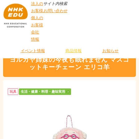
法人の
サイト内検索
お客様
お問い合わせ
個人の
お客様
会社
>
商品情報
>
生活・健康・料理・趣味実用
> ヨルガヤ姉妹の今夜も眠れません
情報
T
マスコットキーチェーン エリコ羊
O
P
イベント情報
商品情報
お知らせ
ヨルガヤ姉妹の今夜も眠れません マスコ
ットキーチェーン エリコ羊
玩具
生活・健康・料理・趣味実用