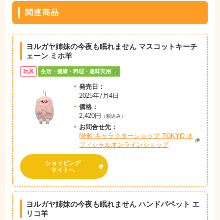
関連商品
ヨルガヤ姉妹の今夜も眠れません マスコットキーチ
ェーン ミホ羊
玩具
生活・健康・料理・趣味実用
発売日：
2025年7月4日
価格：
2,420円
（税込み）
お問
合
せ先：
NHK キャラクターショップ TOKYO オ
フィシャルオンラインショップ
ショッピング
サイトへ
ヨルガヤ姉妹の今夜も眠れません ハンドパペット エ
リコ羊