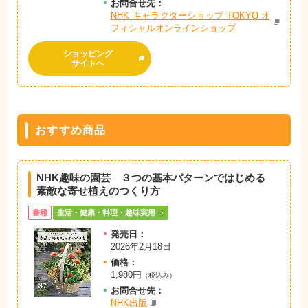
お問
合
せ先：
NHK キャラクターショップ TOKYO オ
フィシャルオンラインショップ
ショッピング
サイトへ
おすすめ商品
NHK趣味の園芸 ３つの基本パターンではじめる
素敵な寄せ植えのつくり方
書籍
生活・健康・料理・趣味実用
発売日：
2026年2月18日
価格：
1,980円
（税込み）
お問
合
せ先：
NHK出版