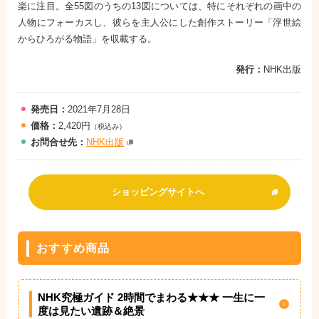
楽に注目。全55図のうちの13図については、特にそれぞれの画中の
人物にフォーカスし、彼らを主人公にした創作ストーリー「浮世絵
からひろがる物語」を収載する。
発行：
NHK出版
発売日：
2021年7月28日
価格：
2,420円
（税込み）
お問
合
せ先：
NHK出版
ショッピングサイトへ
おすすめ商品
NHK究極ガイド 2時間でまわる★★★ 一生に一
度は見たい遺跡＆絶景