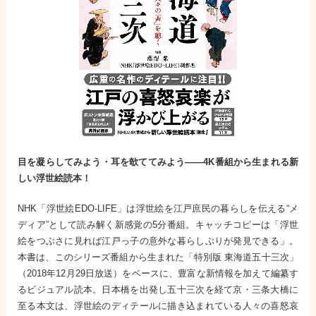
目を凝らしてみよう・耳を欹ててみよう――4K番組から生まれる新
しい浮世絵読本！
NHK「浮世絵EDO-LIFE」は浮世絵を江戸庶民の暮らしを伝える“メ
ディア”として読み解く新感覚の5分番組。キャッチコピーは「浮世
絵をつぶさに見れば江戸っ子の意外な暮らしぶりが発見できる」。
本書は、このシリーズ番組から生まれた「特別版 東海道五十三次」
（2018年12月29日放送）をベースに、豊富な新情報を加えて編纂す
るビジュアル読本。日本橋を出発し五十三次を経て京・三条大橋に
至る本文は、浮世絵のディテールに描き込まれている人々の喜怒哀