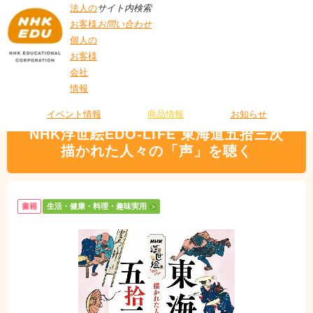
法人の
サイト内検索
お客様
お問い合わせ
個人の
お客様
会社
>
商品情報
>
生活・健康・料理・趣味実用
> NHK浮世絵EDO-LIFE 東海道五
情報
T
拾三次 描かれた人々の「声」を聴く
O
P
イベント情報
商品情報
お知らせ
NHK浮世絵EDO-LIFE 東海道五拾三次
描かれた人々の「声」を聴く
書籍
生活・健康・料理・趣味実用