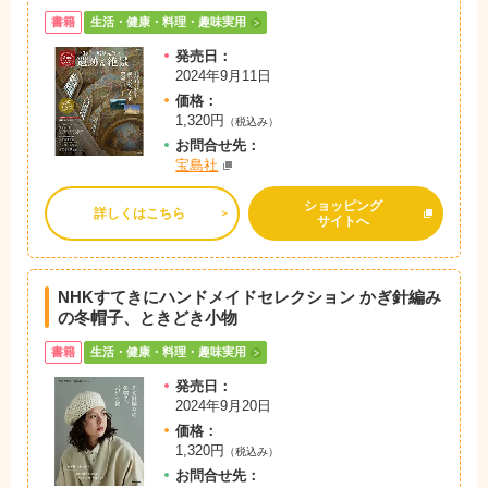
書籍
生活・健康・料理・趣味実用
発売日：
2024年9月11日
価格：
1,320円
（税込み）
お問
合
せ先：
宝島社
ショッピング
詳しくはこちら
サイトへ
NHKすてきにハンドメイドセレクション かぎ針編み
の冬帽子、ときどき小物
書籍
生活・健康・料理・趣味実用
発売日：
2024年9月20日
価格：
1,320円
（税込み）
お問
合
せ先：