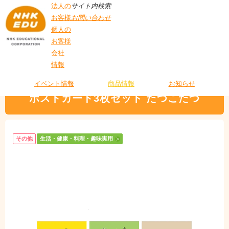
法人の
サイト内検索
お客様
お問い合わせ
個人の
お客様
会社
>
商品情報
>
生活・健康・料理・趣味実用
> ポストカード3枚セット たつこた
情報
T
つ
O
P
イベント情報
商品情報
お知らせ
ポストカード3枚セット たつこたつ
その他
生活・健康・料理・趣味実用