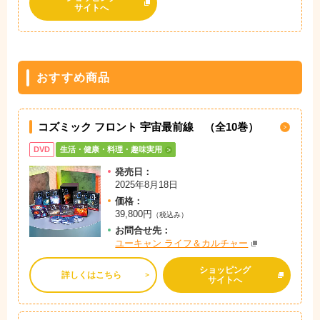
サイトへ
おすすめ商品
コズミック フロント 宇宙最前線 （全10巻）
DVD
生活・健康・料理・趣味実用
発売日：
2025年8月18日
価格：
39,800円
（税込み）
お問
合
せ先：
ユーキャン ライフ＆カルチャー
ショッピング
詳しくはこちら
サイトへ