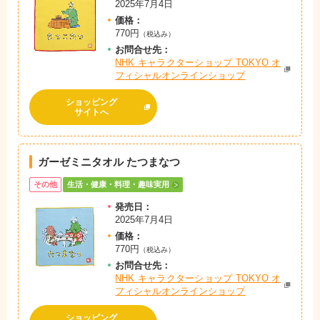
2025年7月4日
価格：
770円
（税込み）
お問
合
せ先：
NHK キャラクターショップ TOKYO オ
フィシャルオンラインショップ
ショッピング
サイトへ
ガーゼミニタオル たつまなつ
その他
生活・健康・料理・趣味実用
発売日：
2025年7月4日
価格：
770円
（税込み）
お問
合
せ先：
NHK キャラクターショップ TOKYO オ
フィシャルオンラインショップ
ショッピング