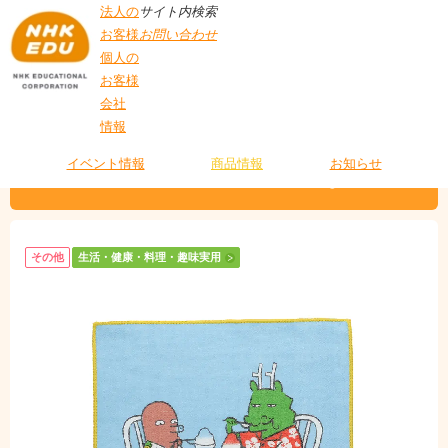
法人の
サイト内検索
お客様
お問い合わせ
個人の
お客様
会社
>
商品情報
>
生活・健康・料理・趣味実用
> ガーゼミニタオル たつまなつ
情報
T
O
P
イベント情報
商品情報
お知らせ
ガーゼミニタオル たつまなつ
その他
生活・健康・料理・趣味実用