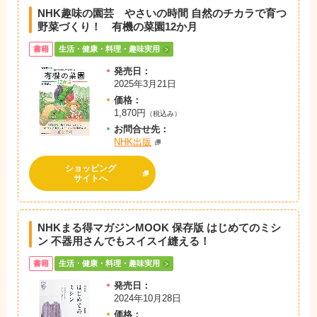
NHK趣味の園芸 やさいの時間 自然のチカラで育つ
野菜づくり！ 有機の菜園12か月
書籍
生活・健康・料理・趣味実用
発売日：
2025年3月21日
価格：
1,870円
（税込み）
お問
合
せ先：
NHK出版
ショッピング
サイトへ
NHKまる得マガジンMOOK 保存版 はじめてのミシ
ン 不器用さんでもスイスイ縫える！
書籍
生活・健康・料理・趣味実用
発売日：
2024年10月28日
価格：