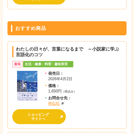
おすすめ商品
わたしの日々が、言葉になるまで ～小説家に学ぶ
言語化のコツ
書籍
生活・健康・料理・趣味実用
発売日：
2026年4月2日
価格：
1,650円
（税込み）
お問
合
せ先：
祥伝社
ショッピング
サイトへ