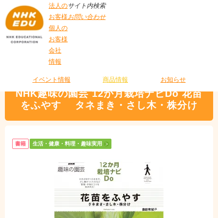
法人の
サイト内検索
お客様
お問い合わせ
個人の
お客様
会社
>
商品情報
>
生活・健康・料理・趣味実用
> NHK趣味の園芸 12か月栽培ナビ
情報
T
Do 花苗をふやす タネまき・さし木・株分け
O
P
イベント情報
商品情報
お知らせ
NHK趣味の園芸 12か月栽培ナビDo 花苗
をふやす タネまき・さし木・株分け
書籍
生活・健康・料理・趣味実用