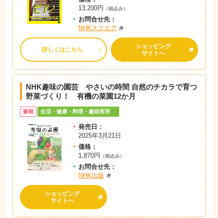
13,200円
（税込み）
お問
合
せ先：
NHKスクエア
ショッピング
詳しくはこちら
サイトへ
NHK趣味の園芸 やさいの時間 自然のチカラで育つ
野菜づくり！ 有機の菜園12か月
書籍
生活・健康・料理・趣味実用
発売日：
2025年3月21日
価格：
1,870円
（税込み）
お問
合
せ先：
NHK出版
ショッピング
サイトへ