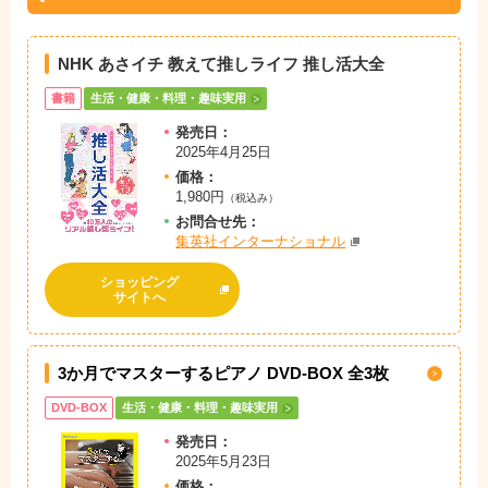
NHK あさイチ 教えて推しライフ 推し活大全
書籍
生活・健康・料理・趣味実用
発売日：
2025年4月25日
価格：
1,980円
（税込み）
お問
合
せ先：
集英社インターナショナル
ショッピング
サイトへ
3か月でマスターするピアノ DVD-BOX 全3枚
DVD-BOX
生活・健康・料理・趣味実用
発売日：
2025年5月23日
価格：