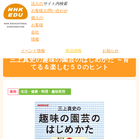
法人の
サイト内検索
お客様
お問い合わせ
個人の
お客様
会社
>
商品情報
>
生活・健康・料理・趣味実用
> 三上真史の趣味の園芸のはじめか
情報
T
た ～育てる＆楽しむ５０のヒント
O
P
イベント情報
商品情報
お知らせ
三上真史の趣味の園芸のはじめかた ～育
てる＆楽しむ５０のヒント
書籍
生活・健康・料理・趣味実用