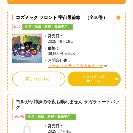
コズミック フロント 宇宙最前線 （全10巻）
DVD
生活・健康・料理・趣味実用
発売日：
2025年8月18日
価格：
39,800円
（税込み）
お問
合
せ先：
ユーキャン ライフ＆カルチャー
ショッピング
詳しくはこちら
サイトへ
ヨルガヤ姉妹の今夜も眠れません サガラトートバッ
グ
その他
生活・健康・料理・趣味実用
発売日：
2025年7月4日