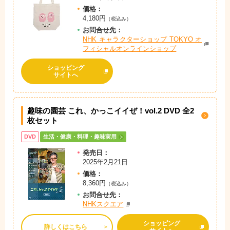
価格：
4,180円
（税込み）
お問
合
せ先：
NHK キャラクターショップ TOKYO オ
フィシャルオンラインショップ
ショッピング
サイトへ
趣味の園芸 これ、かっこイイぜ！vol.2 DVD 全2
枚セット
DVD
生活・健康・料理・趣味実用
発売日：
2025年2月21日
価格：
8,360円
（税込み）
お問
合
せ先：
NHKスクエア
ショッピング
詳しくはこちら