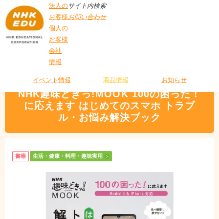
法人の
サイト内検索
お客様
お問い合わせ
個人の
お客様
会社
>
商品情報
>
生活・健康・料理・趣味実用
> NHK趣味どきっ!MOOK 100の困
情報
T
った！に応えます はじめてのスマホ トラブル・お悩み解決ブック
O
P
イベント情報
商品情報
お知らせ
NHK趣味どきっ!MOOK 100の困った！
に応えます はじめてのスマホ トラブ
ル・お悩み解決ブック
書籍
生活・健康・料理・趣味実用