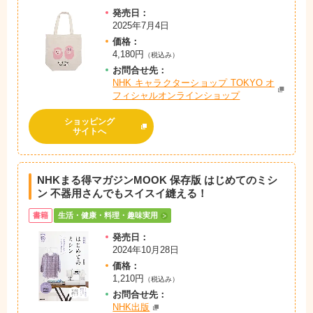
発売日：
2025年7月4日
価格：
4,180円
（税込み）
お問
合
せ先：
NHK キャラクターショップ TOKYO オ
フィシャルオンラインショップ
ショッピング
サイトへ
NHKまる得マガジンMOOK 保存版 はじめてのミシ
ン 不器用さんでもスイスイ縫える！
書籍
生活・健康・料理・趣味実用
発売日：
2024年10月28日
価格：
1,210円
（税込み）
お問
合
せ先：
NHK出版