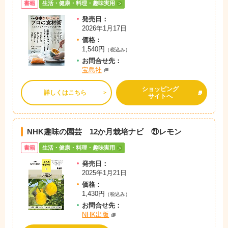
書籍
生活・健康・料理・趣味実用
発売日：
2026年1月17日
価格：
1,540円
（税込み）
お問
合
せ先：
宝島社
ショッピング
詳しくはこちら
サイトへ
NHK趣味の園芸 12か月栽培ナビ ㉑レモン
書籍
生活・健康・料理・趣味実用
発売日：
2025年1月21日
価格：
1,430円
（税込み）
お問
合
せ先：
NHK出版