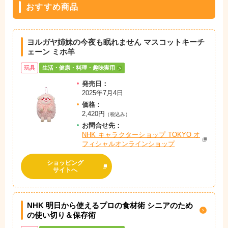
おすすめ商品
ヨルガヤ姉妹の今夜も眠れません マスコットキーチ
ェーン ミホ羊
玩具
生活・健康・料理・趣味実用
発売日：
2025年7月4日
価格：
2,420円
（税込み）
お問
合
せ先：
NHK キャラクターショップ TOKYO オ
フィシャルオンラインショップ
ショッピング
サイトへ
NHK 明日から使えるプロの食材術 シニアのため
の使い切り＆保存術