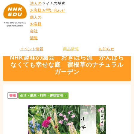
法人の
サイト内検索
お客様
お問い合わせ
個人の
お客様
会社
>
商品情報
>
生活・健康・料理・趣味実用
> NHK趣味の園芸 おぎはら流
情報
T
がんばらなくても幸せな庭 宿根草のナチュラルガーデン
O
P
イベント情報
商品情報
お知らせ
NHK趣味の園芸 おぎはら流 がんばら
なくても幸せな庭 宿根草のナチュラル
ガーデン
書籍
生活・健康・料理・趣味実用