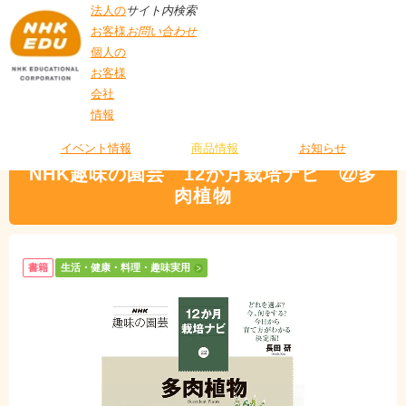
法人の
サイト内検索
お客様
お問い合わせ
個人の
お客様
会社
>
商品情報
>
生活・健康・料理・趣味実用
> NHK趣味の園芸 12か月栽培ナ
情報
T
ビ ㉒多肉植物
O
P
イベント情報
商品情報
お知らせ
NHK趣味の園芸 12か月栽培ナビ ㉒多
肉植物
書籍
生活・健康・料理・趣味実用