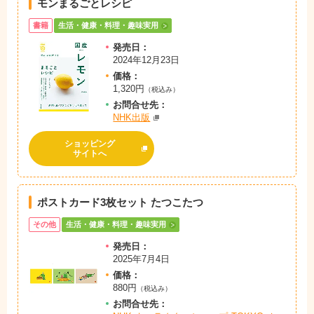
モンまるごとレシピ
書籍
生活・健康・料理・趣味実用
発売日：
2024年12月23日
価格：
1,320円
（税込み）
お問
合
せ先：
NHK出版
ショッピング
サイトへ
ポストカード3枚セット たつこたつ
その他
生活・健康・料理・趣味実用
発売日：
2025年7月4日
価格：
880円
（税込み）
お問
合
せ先：