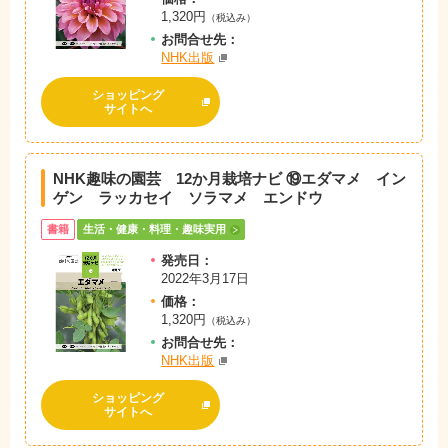
1,320円
（税込み）
お問
合
せ先：
NHK出版
ショッピング
サイトへ
NHK趣味の園芸 12か月栽培ナビ ⑲エダマメ イン
ゲン ラッカセイ ソラマメ エンドウ
書籍
生活・健康・料理・趣味実用
発売日：
2022年3月17日
価格：
1,320円
（税込み）
お問
合
せ先：
NHK出版
ショッピング
サイトへ