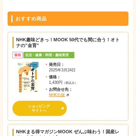
おすすめ商品
NHK趣味どきっ！MOOK 50代でも間に合う！オト
ナの”金育”
書籍
生活・健康・料理・趣味実用
発売日：
2025年3月24日
価格：
1,430円
（税込み）
お問
合
せ先：
NHK出版
ショッピング
サイトへ
NHKまる得マガジンMOOK ぜんぶ味わう！国産レ