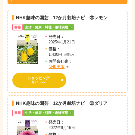
NHK趣味の園芸 12か月栽培ナビ ㉑レモン
書籍
生活・健康・料理・趣味実用
発売日：
2025年1月21日
価格：
1,430円
（税込み）
お問
合
せ先：
NHK出版
ショッピング
サイトへ
NHK趣味の園芸 12か月栽培ナビ ⑳ダリア
書籍
生活・健康・料理・趣味実用
発売日：
2022年9月16日
価格：