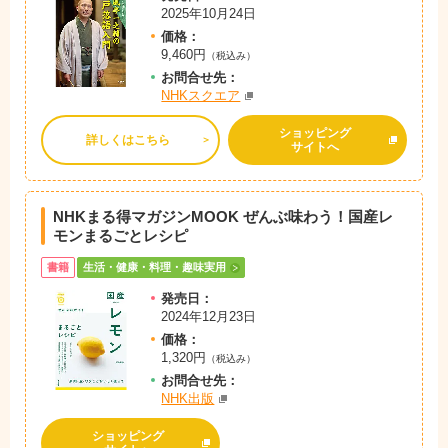
2025年10月24日
価格：
9,460円
（税込み）
お問
合
せ先：
NHKスクエア
ショッピング
詳しくはこちら
サイトへ
NHKまる得マガジンMOOK ぜんぶ味わう！国産レ
モンまるごとレシピ
書籍
生活・健康・料理・趣味実用
発売日：
2024年12月23日
価格：
1,320円
（税込み）
お問
合
せ先：
NHK出版
ショッピング