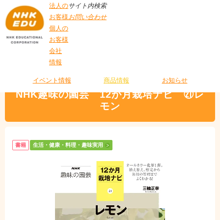
法人の
サイト内検索
お客様
お問い合わせ
個人の
お客様
会社
>
商品情報
>
生活・健康・料理・趣味実用
> NHK趣味の園芸 12か月栽培ナ
情報
T
ビ ㉑レモン
O
P
イベント情報
商品情報
お知らせ
NHK趣味の園芸 12か月栽培ナビ ㉑レ
モン
書籍
生活・健康・料理・趣味実用