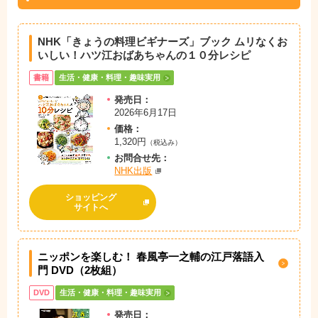
NHK「きょうの料理ビギナーズ」ブック
ムリなくお
いしい！
ハツ江おばあちゃんの１０分レシピ
書籍
生活・健康・料理・趣味実用
発売日：
2026年6月17日
価格：
1,320円
（税込み）
お問
合
せ先：
NHK出版
ショッピング
サイトへ
ニッポンを楽しむ！ 春風亭一之輔の江戸落語入
門 DVD（2枚組）
DVD
生活・健康・料理・趣味実用
発売日：