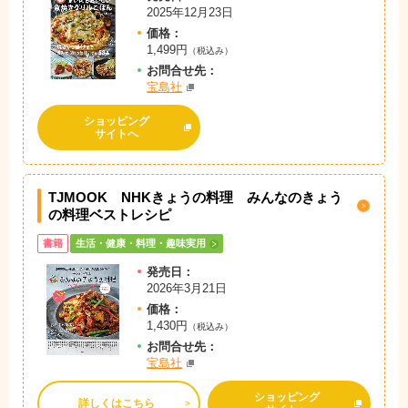
2025年12月23日
価格：
1,499円
（税込み）
お問
合
せ先：
宝島社
ショッピング
サイトへ
TJMOOK NHKきょうの料理 みんなのきょう
の料理ベストレシピ
書籍
生活・健康・料理・趣味実用
発売日：
2026年3月21日
価格：
1,430円
（税込み）
お問
合
せ先：
宝島社
ショッピング
詳しくはこちら