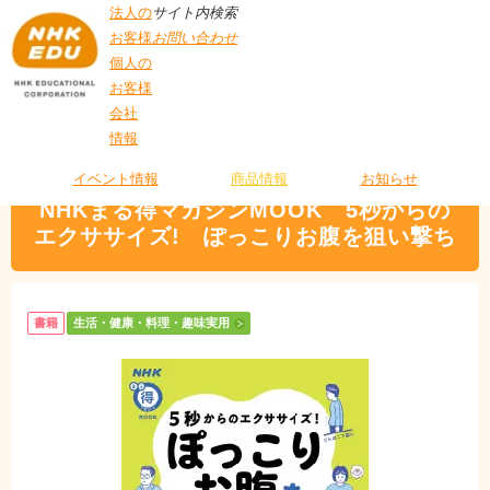
法人の
サイト内検索
お客様
お問い合わせ
個人の
お客様
会社
>
商品情報
>
生活・健康・料理・趣味実用
> NHKまる得マガジンMOOK 5秒
情報
T
からのエクササイズ! ぽっこりお腹を狙い撃ち
O
P
イベント情報
商品情報
お知らせ
NHKまる得マガジンMOOK 5秒からの
エクササイズ! ぽっこりお腹を狙い撃ち
書籍
生活・健康・料理・趣味実用