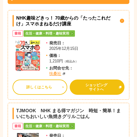
NHK趣味どきっ！ 70歳からの「たったこれだ
け」スマホまねるだけ講座
書籍
生活・健康・料理・趣味実用
発売日：
2025年12月15日
価格：
1,210円
（税込み）
お問
合
せ先：
扶桑社
ショッピング
詳しくはこちら
サイトへ
TJMOOK NHK まる得マガジン 時短・簡単！ま
いにちおいしい魚焼きグリルごはん
書籍
生活・健康・料理・趣味実用
発売日：