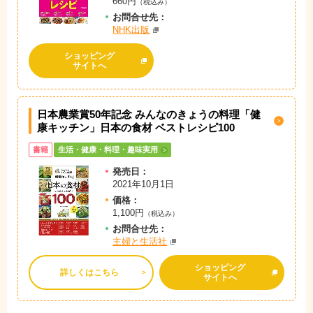
660円
（税込み）
お問
合
せ先：
NHK出版
ショッピング
サイトへ
日本農業賞50年記念 みんなのきょうの料理「健
康キッチン」日本の食材 ベストレシピ100
書籍
生活・健康・料理・趣味実用
発売日：
2021年10月1日
価格：
1,100円
（税込み）
お問
合
せ先：
主婦と生活社
ショッピング
詳しくはこちら
サイトへ