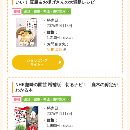
いい！ 豆腐＆お揚げさんの大満足レシピ
書籍
生活・健康・料理・趣味実用
発売日：
2025年9月18日
価格：
1,210円
（税込み）
お問
合
せ先：
NHK出版
ショッピング
サイトへ
NHK趣味の園芸 増補版 切るナビ！ 庭木の剪定が
わかる本
書籍
生活・健康・料理・趣味実用
発売日：
2025年2月17日
価格：
1,980円
（税込み）