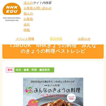
法人の
サイト内検索
お客様
お問い合わせ
個人の
お客様
会社
>
商品情報
>
生活・健康・料理・趣味実用
> TJMOOK NHKきょうの料理
情報
T
みんなのきょうの料理ベストレシピ
O
P
イベント情報
商品情報
お知らせ
TJMOOK NHKきょうの料理 みんな
のきょうの料理ベストレシピ
書籍
生活・健康・料理・趣味実用