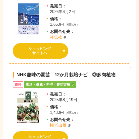
発売日：
2026年4月2日
価格：
1,650円
（税込み）
お問
合
せ先：
祥伝社
ショッピング
サイトへ
NHK趣味の園芸 12か月栽培ナビ ㉒多肉植物
書籍
生活・健康・料理・趣味実用
発売日：
2025年8月19日
価格：
1,430円
（税込み）
お問
合
せ先：
NHK出版
ショッピング