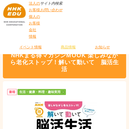
法人の
サイト内検索
お客様
お問い合わせ
個人の
お客様
会社
>
商品情報
>
生活・健康・料理・趣味実用
> NHKまる得マガジンMOOK 楽し
情報
T
みながら老化ストップ！解いて動いて 脳活生活
O
P
イベント情報
商品情報
お知らせ
NHKまる得マガジンMOOK 楽しみなが
ら老化ストップ！解いて動いて 脳活生
活
書籍
生活・健康・料理・趣味実用