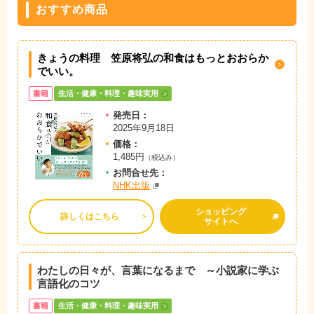
おすすめ商品
きょうの料理 笠原将弘の和食はもっとおおらか
でいい。
書籍
生活・健康・料理・趣味実用
発売日：
2025年9月18日
価格：
1,485円
（税込み）
お問
合
せ先：
NHK出版
ショッピング
詳しくはこちら
サイトへ
わたしの日々が、言葉になるまで ～小説家に学ぶ
言語化のコツ
書籍
生活・健康・料理・趣味実用