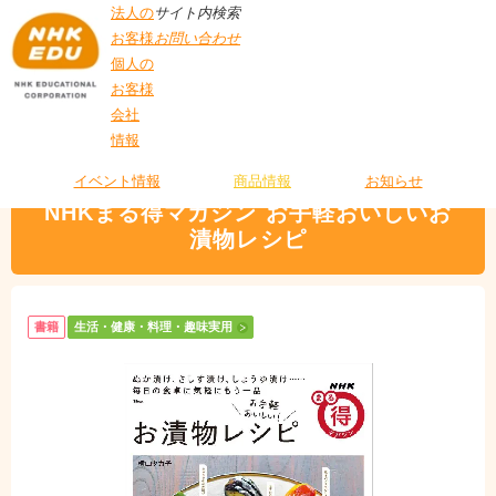
法人の
サイト内検索
お客様
お問い合わせ
個人の
お客様
会社
>
商品情報
>
生活・健康・料理・趣味実用
> NHKまる得マガジン お手軽おい
情報
T
しいお漬物レシピ
O
P
イベント情報
商品情報
お知らせ
NHKまる得マガジン お手軽おいしいお
漬物レシピ
書籍
生活・健康・料理・趣味実用