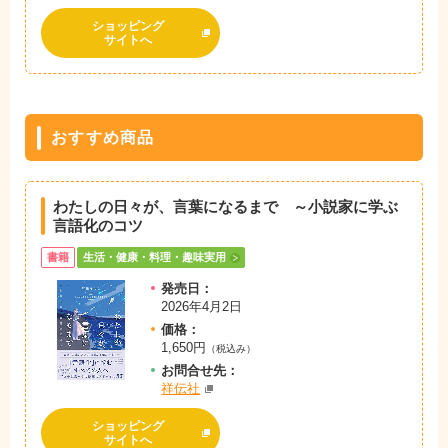
ショッピング
サイトへ
おすすめ商品
わたしの日々が、言葉になるまで ～小説家に学ぶ
言語化のコツ
書籍
生活・健康・料理・趣味実用
発売日：
2026年4月2日
価格：
1,650円
（税込み）
お問
合
せ先：
祥伝社
ショッピング
サイトへ