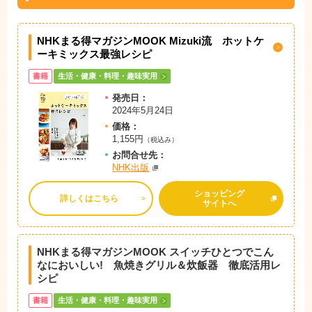
NHKまる得マガジンMOOK Mizuki流 ホットケ
ーキミックス最強レシピ
書籍
生活・健康・料理・趣味実用
発売日：
2024年5月24日
価格：
1,155円
（税込み）
お問
合
せ先：
NHK出版
ショッピング
詳しくはこちら
サイトへ
NHKまる得マガジンMOOK スイッチひとつでこん
なにおいしい! 魚焼きグリル＆炊飯器 徹底活用レ
シピ
書籍
生活・健康・料理・趣味実用