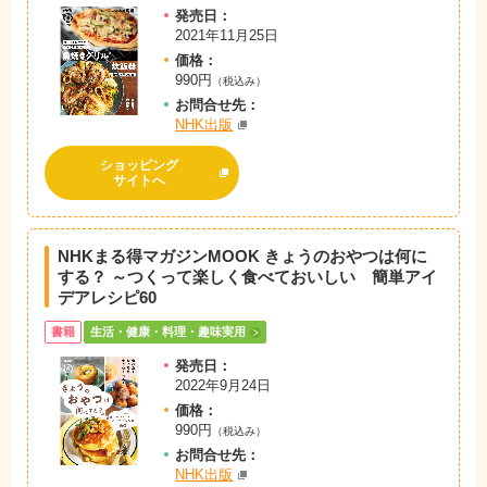
発売日：
2021年11月25日
価格：
990円
（税込み）
お問
合
せ先：
NHK出版
ショッピング
サイトへ
NHKまる得マガジンMOOK きょうのおやつは何に
する？ ～つくって楽しく食べておいしい 簡単アイ
デアレシピ60
書籍
生活・健康・料理・趣味実用
発売日：
2022年9月24日
価格：
990円
（税込み）
お問
合
せ先：
NHK出版