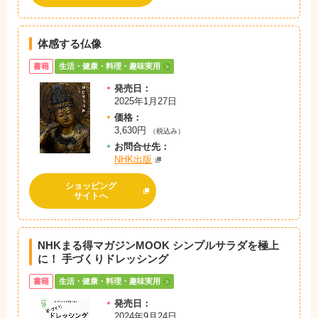
体感する仏像
書籍
生活・健康・料理・趣味実用
発売日：
2025年1月27日
価格：
3,630円
（税込み）
お問
合
せ先：
NHK出版
ショッピング
サイトへ
NHKまる得マガジンMOOK シンプルサラダを極上
に！ 手づくりドレッシング
書籍
生活・健康・料理・趣味実用
発売日：
2024年9月24日