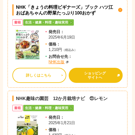
NHK「きょうの料理ビギナーズ」ブック ハツ江
おばあちゃんの野菜たっぷり100おかず
書籍
生活・健康・料理・趣味実用
発売日：
2025年6月19日
価格：
1,210円
（税込み）
お問
合
せ先：
NHK出版
ショッピング
詳しくはこちら
サイトへ
NHK趣味の園芸 12か月栽培ナビ ㉑レモン
書籍
生活・健康・料理・趣味実用
発売日：
2025年1月21日
価格：