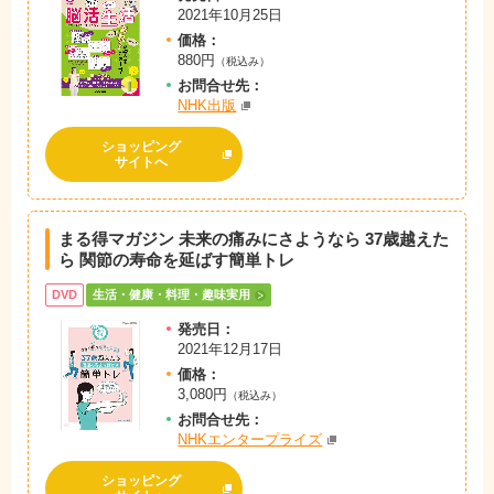
2021年10月25日
価格：
880円
（税込み）
お問
合
せ先：
NHK出版
ショッピング
サイトへ
まる得マガジン 未来の痛みにさようなら 37歳越えた
ら 関節の寿命を延ばす簡単トレ
DVD
生活・健康・料理・趣味実用
発売日：
2021年12月17日
価格：
3,080円
（税込み）
お問
合
せ先：
NHKエンタープライズ
ショッピング