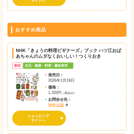
サイトへ
おすすめ商品
NHK「きょうの料理ビギナーズ」ブック ハツ江おば
あちゃんのムダなくおいしい！つくりおき
書籍
生活・健康・料理・趣味実用
発売日：
2026年1月19日
価格：
1,320円
（税込み）
お問
合
せ先：
NHK出版
ショッピング
サイトへ