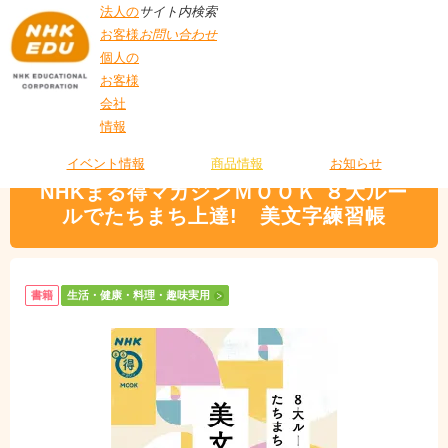
法人の
サイト内検索
お客様
お問い合わせ
個人の
お客様
会社
>
商品情報
>
生活・健康・料理・趣味実用
> NHKまる得マガジンＭＯＯＫ ８
情報
T
大ルールでたちまち上達! 美文字練習帳
O
P
イベント情報
商品情報
お知らせ
NHKまる得マガジンＭＯＯＫ ８大ルー
ルでたちまち上達! 美文字練習帳
書籍
生活・健康・料理・趣味実用