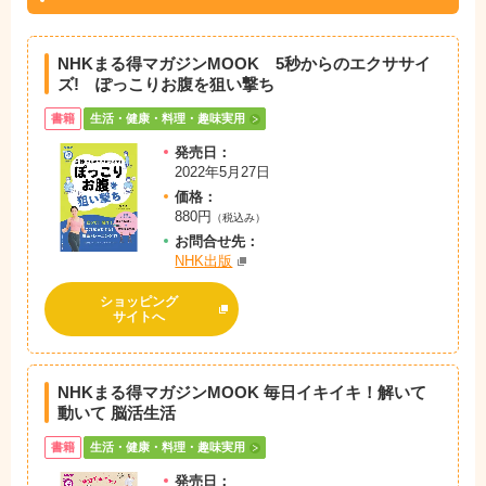
NHKまる得マガジンMOOK 5秒からのエクササイ
ズ! ぽっこりお腹を狙い撃ち
書籍
生活・健康・料理・趣味実用
発売日：
2022年5月27日
価格：
880円
（税込み）
お問
合
せ先：
NHK出版
ショッピング
サイトへ
NHKまる得マガジンMOOK 毎日イキイキ！解いて
動いて 脳活生活
書籍
生活・健康・料理・趣味実用
発売日：