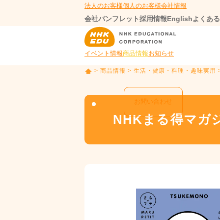
法人のお客様
個人のお客様
会社情報
会社パンフレット
採用情報
English
よくある
イベント情報
商品情報
お知らせ
>
商品情報
>
生活・健康・料理・趣味実用
T
O
P
お問い合わせ
NHKまる得マガ