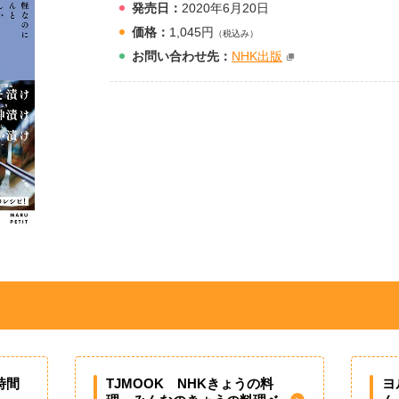
発売日：
2020年6月20日
価格：
1,045円
（税込み）
お問
い
合
わ
せ先：
NHK出版
時間
TJMOOK NHKきょうの料
ヨ