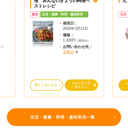
く
理 みんなのきょうの料理ベ
ん
ストレシピ
書籍
生活・健康・料理・趣味実用
玩具
発売日：
2026年3月21日
価格：
1,430円
）
（税込み）
先：
お問
い
合
わ
せ先：
宝島社
ショッピング
詳しくはこちら
サイトへ
生活・健康・料理・趣味実用一覧