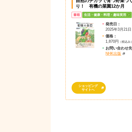
自然のチカラで育つ野菜づ
り！ 有機の菜園12か月
書籍
生活・健康・料理・趣味実用
発売日：
2025年3月21日
価格：
1,870円
（税込み
お問
い
合
わ
せ
NHK出版
ショッピング
サイトへ