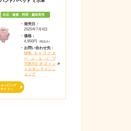
 ハンドパペット ミホ羊
生活・健康・料理・趣味実用
発売日：
2025年7月4日
価格：
4,950円
（税込み）
お問
い
合
わ
せ先：
NHK キャラクタ
ーショップ
TOKYO オフィシ
ャルオンラインシ
ョップ
ショッピング
サイトへ