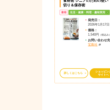
食材術 シニアのための使い
切り＆保存術
書籍
生活・健康・料理・趣味実用
発売日：
2026年1月17日
価格：
1,540円
（税込み
お問
い
合
わ
せ
宝島社
ショッピン
詳しくはこちら
サイトへ