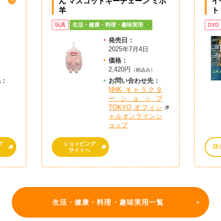
ん マスコットキーチェーン ミホ
イ
羊
ト
玩具
生活・健康・料理・趣味実用
DVD
発売日：
2025年7月4日
価格：
2,420円
）
（税込み）
先：
お問
い
合
わ
せ先：
NHK キャラクタ
ーショップ
TOKYO オフィシ
ャルオンラインシ
ョップ
グ
ショッピング
詳
サイトへ
生活・健康・料理・趣味実用一覧