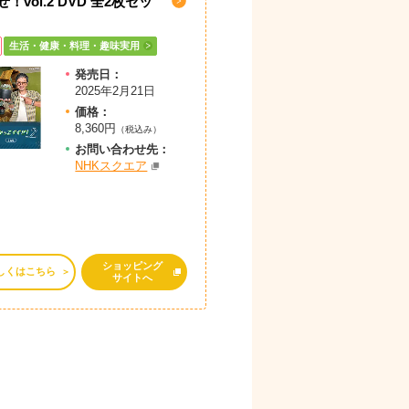
ぜ！vol.2 DVD 全2枚セッ
生活・健康・料理・趣味実用
発売日：
2025年2月21日
価格：
8,360円
（税込み）
お問
い
合
わ
せ先：
NHKスクエア
ショッピング
しくはこちら
サイトへ