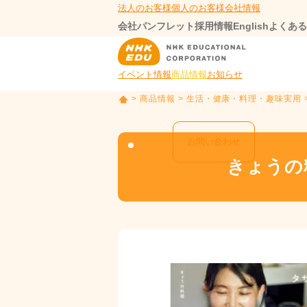
法人のお客様
個人のお客様
会社情報
会社パンフレット
採用情報
English
よくある
イベント情報
商品情報
お知らせ
>
商品情報
>
生活・健康・料理・趣味実用
T
O
P
お問い合わせ
きょうの