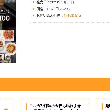
発売日：
2023年9月19日
価格：
1,375円
（税込み）
お問
い
合
わ
せ先：
NHK出版
ヨルガヤ姉妹の今夜も眠れませ
趣