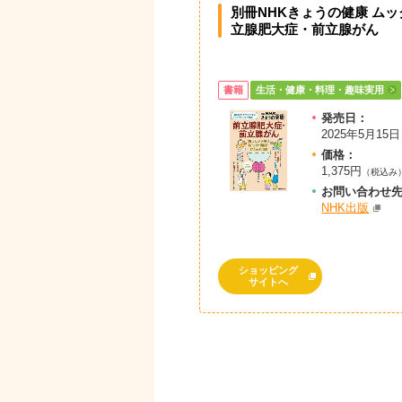
別冊NHKきょうの健康 ムッ
立腺肥大症・前立腺がん
書籍
生活・健康・料理・趣味実用
発売日：
2025年5月15日
価格：
1,375円
（税込み
お問
い
合
わ
せ
NHK出版
ショッピング
サイトへ