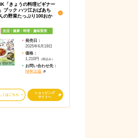
HK「きょうの料理ビギナー
」ブック ハツ江おばあち
んの野菜たっぷり100おか
生活・健康・料理・趣味実用
発売日：
2025年6月19日
価格：
1,210円
（税込み）
お問
い
合
わ
せ先：
NHK出版
ショッピング
しくはこちら
サイトへ