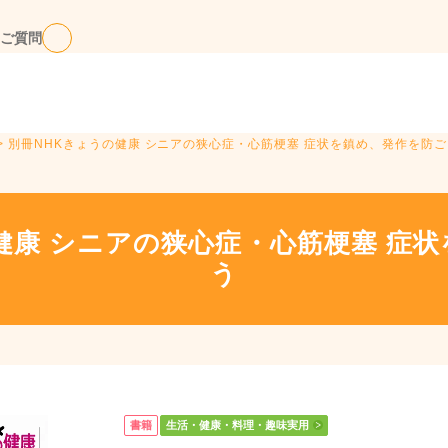
ご質問
> 別冊NHKきょうの健康 シニアの狭心症・心筋梗塞 症状を鎮め、発作を防ご
健康 シニアの狭心症・心筋梗塞 症
う
書籍
生活・健康・料理・趣味実用