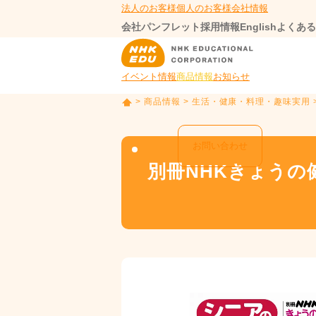
法人のお客様
個人のお客様
会社情報
会社パンフレット
採用情報
English
よくある
イベント情報
商品情報
お知らせ
>
商品情報
>
生活・健康・料理・趣味実用
T
O
P
お問い合わせ
別冊NHKきょうの