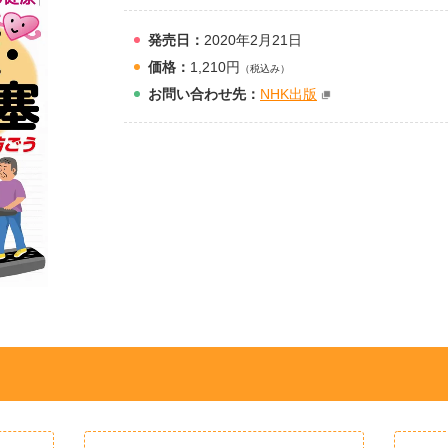
発売日：
2020年2月21日
価格：
1,210円
（税込み）
お問
い
合
わ
せ先：
NHK出版