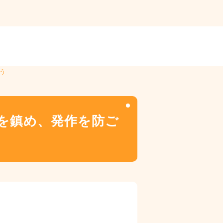
う
状を鎮め、発作を防ご