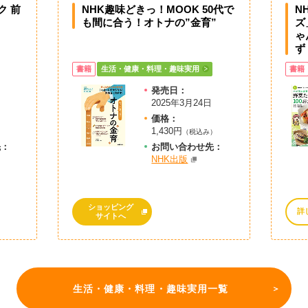
ク 前
NHK趣味どきっ！MOOK 50代で
N
も間に合う！オトナの”金育”
ズ
ゃ
ず
書籍
生活・健康・料理・趣味実用
書籍
発売日：
2025年3月24日
価格：
1,430円
）
（税込み）
先：
お問
い
合
わ
せ先：
NHK出版
ショッピング
詳
サイトへ
生活・健康・料理・趣味実用一覧