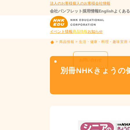
法人のお客様
個人のお客様
会社情報
会社パンフレット
採用情報
English
よくある
イベント情報
商品情報
お知らせ
>
商品情報
>
生活・健康・料理・趣味実用
T
O
P
お問い合わせ
別冊NHKきょうの