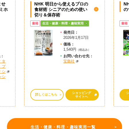
ませ
NHK 明日から使えるプロの
N
ミホ
食材術 シニアのための使い
の
切り＆保存術
書籍
生活・健康・料理・趣味実用
書籍
発売日：
2026年1月17日
価格：
1,540円
）
（税込み）
先：
お問
い
合
わ
せ先：
クタ
宝島社
プ
ィシ
ンシ
ショッピング
詳しくはこちら
サイトへ
生活・健康・料理・趣味実用一覧