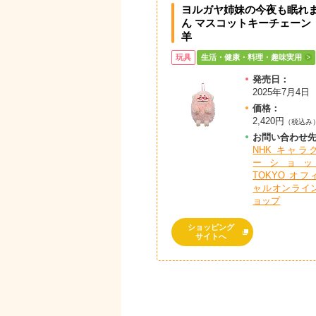
ヨルガヤ姉妹の今夜も眠れ
ん マスコットキーチェーン 
羊
玩具
生活・健康・料理・趣味実用
発売日：
2025年7月4日
価格：
2,420円
（税込み
お問
い
合
わ
せ
NHK キャラ
ーショッ
TOKYO オフ
ャルオンライ
ョップ
ショッピング
サイトへ