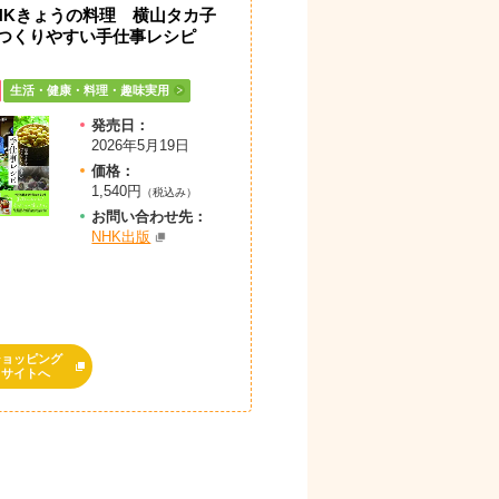
HKきょうの料理 横山タカ子
つくりやすい手仕事レシピ
生活・健康・料理・趣味実用
発売日：
2026年5月19日
価格：
1,540円
（税込み）
お問
い
合
わ
せ先：
NHK出版
ショッピング
サイトへ