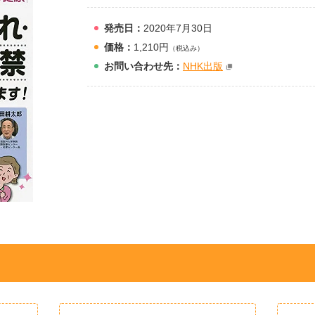
発売日：
2020年7月30日
価格：
1,210円
（税込み）
お問
い
合
わ
せ先：
NHK出版