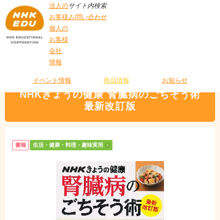
法人の
サイト内検索
お客様
お問い合わせ
個人の
お客様
会社
>
商品情報
>
生活・健康・料理・趣味実用
> NHKきょうの健康 腎臓病のごち
情報
T
そう術 最新改訂版
O
P
イベント情報
商品情報
お知らせ
NHKきょうの健康 腎臓病のごちそう術
最新改訂版
書籍
生活・健康・料理・趣味実用