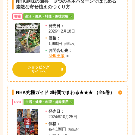
NHK趣味の園芸 ３つの基本パターンではじめる
素敵な寄せ植えのつくり方
書籍
生活・健康・料理・趣味実用
発売日：
2026年2月18日
価格：
1,980円
（税込み）
お問
合
せ先：
NHK出版
ショッピング
サイトへ
NHK究極ガイド 2時間でまわる★★★ （全5巻）
DVD
生活・健康・料理・趣味実用
発売日：
2024年10月25日
価格：
各4,180円
（税込み）