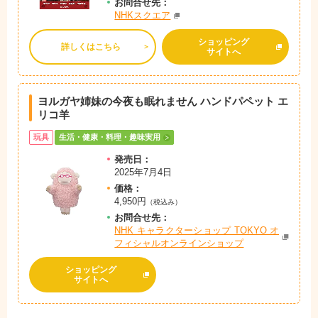
お問
合
せ先：
NHKスクエア
ショッピング
詳しくはこちら
サイトへ
ヨルガヤ姉妹の今夜も眠れません ハンドパペット エ
リコ羊
玩具
生活・健康・料理・趣味実用
発売日：
2025年7月4日
価格：
4,950円
（税込み）
お問
合
せ先：
NHK キャラクターショップ TOKYO オ
フィシャルオンラインショップ
ショッピング
サイトへ