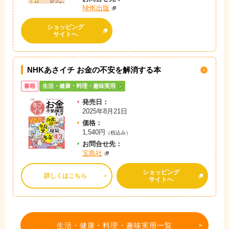
NHK出版
ショッピング
サイトへ
NHKあさイチ お金の不安を解消する本
書籍
生活・健康・料理・趣味実用
発売日：
2025年8月21日
価格：
1,540円
（税込み）
お問
合
せ先：
宝島社
ショッピング
詳しくはこちら
サイトへ
生活・健康・料理・趣味実用一覧