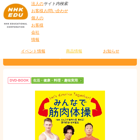
法人の
サイト内検索
お客様
お問い合わせ
個人の
お客様
会社
>
商品情報
>
生活・健康・料理・趣味実用
> みんなで筋肉体操
情報
T
O
P
イベント情報
商品情報
お知らせ
みんなで筋肉体操
DVD-BOOK
生活・健康・料理・趣味実用