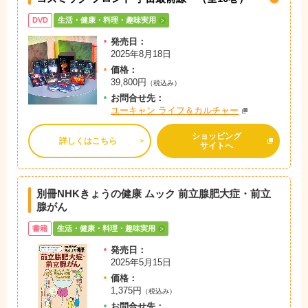
DVD
生活・健康・料理・趣味実用
発売日：
2025年8月18日
価格：
39,800円
（税込み）
お問
合
せ先：
ユーキャン ライフ＆カルチャー
ショッピング
詳しくはこちら
サイトへ
別冊NHKきょうの健康 ムック 前立腺肥大症・前立
腺がん
書籍
生活・健康・料理・趣味実用
発売日：
2025年5月15日
価格：
1,375円
（税込み）
お問
合
せ先：