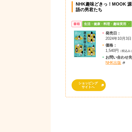
NHK趣味どきっ！MOOK 
語の男君たち
書籍
生活・健康・料理・趣味実用
発売日：
2024年10月3日
価格：
1,540円
（税込み
お問
い
合
わ
せ
NHK出版
ショッピング
サイトへ