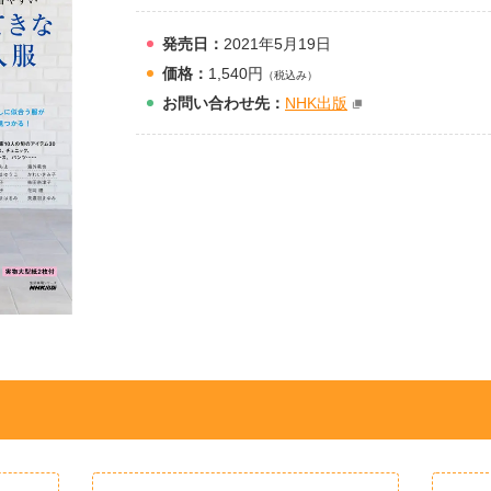
発売日：
2021年5月19日
価格：
1,540円
（税込み）
お問
い
合
わ
せ先：
NHK出版