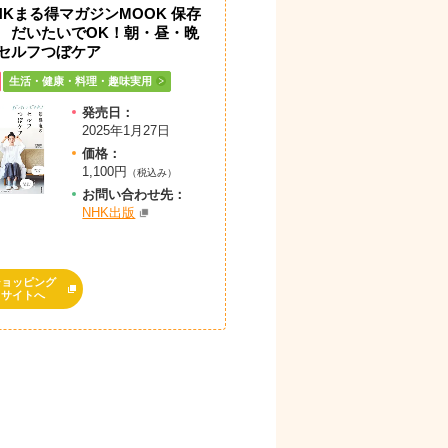
HKまる得マガジンMOOK 保存
 だいたいでOK！朝・昼・晩
セルフつぼケア
生活・健康・料理・趣味実用
発売日：
2025年1月27日
価格：
1,100円
（税込み）
お問
い
合
わ
せ先：
NHK出版
ショッピング
サイトへ