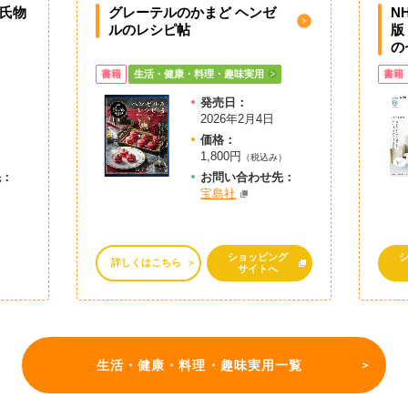
源氏物
グレーテルのかまど ヘンゼ
N
ルのレシピ帖
版
の
書籍
生活・健康・料理・趣味実用
書籍
発売日：
2026年2月4日
価格：
1,800円
）
（税込み）
先：
お問
い
合
わ
せ先：
宝島社
ショッピング
詳しくはこちら
サイトへ
生活・健康・料理・趣味実用一覧