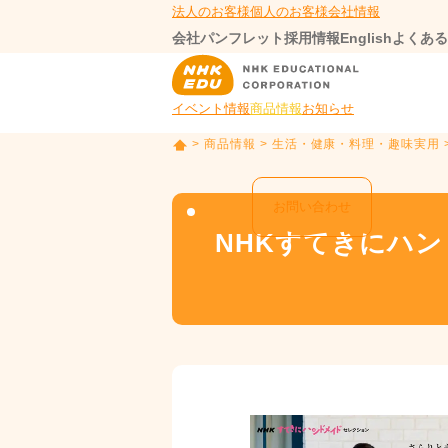
法人のお客様
個人のお客様
会社情報
会社パンフレット
採用情報
English
よくある
イベント情報
商品情報
お知らせ
>
商品情報
>
生活・健康・料理・趣味実用
T
O
P
お問い合わせ
NHKすてきにハ