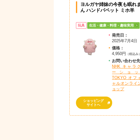
ヨルガヤ姉妹の今夜も眠れ
ん ハンドパペット ミホ羊
玩具
生活・健康・料理・趣味実用
発売日：
2025年7月4日
価格：
4,950円
（税込み
お問
い
合
わ
せ
NHK キャラ
ーショッ
TOKYO オフ
ャルオンライ
ョップ
ショッピング
サイトへ