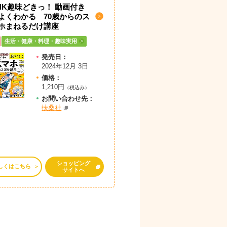
HK趣味どきっ！ 動画付き
よくわかる 70歳からのス
ホまねるだけ講座
生活・健康・料理・趣味実用
発売日：
2024年12月 3日
価格：
1,210円
（税込み）
お問
い
合
わ
せ先：
扶桑社
ショッピング
しくはこちら
サイトへ