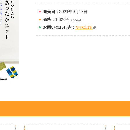
発売日：
2021年9月17日
価格：
1,320円
（税込み）
お問
い
合
わ
せ先：
NHK出版