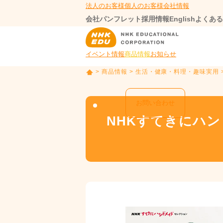
法人のお客様
個人のお客様
会社情報
会社パンフレット
採用情報
English
よくある
イベント情報
商品情報
お知らせ
>
商品情報
>
生活・健康・料理・趣味実用
T
O
P
お問い合わせ
NHKすてきにハ