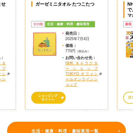
ませ
ガーゼミニタオル たつこたつ
N
で
マ
その他
生活・健康・料理・趣味実用
書籍
発売日：
2025年7月4日
価格：
770円
）
（税込み）
先：
お問
い
合
わ
せ先：
クタ
NHK キャラクタ
プ
ーショップ
ィシ
TOKYO オフィシ
ンシ
ャルオンラインシ
ョップ
ショッピング
詳
サイトへ
生活・健康・料理・趣味実用一覧