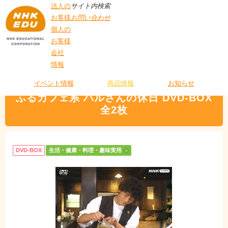
法人の
サイト内検索
お客様
お問い合わせ
個人の
お客様
会社
>
商品情報
>
生活・健康・料理・趣味実用
> ふるカフェ系 ハルさんの休日
情報
T
DVD-BOX 全2枚
O
P
イベント情報
商品情報
お知らせ
ふるカフェ系 ハルさんの休日 DVD-BOX
全2枚
DVD-BOX
生活・健康・料理・趣味実用