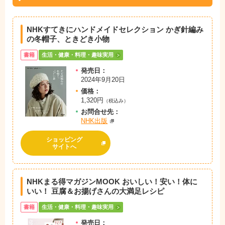
NHKすてきにハンドメイドセレクション かぎ針編み
の冬帽子、ときどき小物
書籍
生活・健康・料理・趣味実用
発売日：
2024年9月20日
価格：
1,320円
（税込み）
お問
合
せ先：
NHK出版
ショッピング
サイトへ
NHKまる得マガジンMOOK おいしい！安い！体に
いい！ 豆腐＆お揚げさんの大満足レシピ
書籍
生活・健康・料理・趣味実用
発売日：