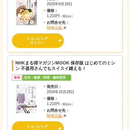
2025年9月18日
価格：
1,210円
（税込み）
お問
合
せ先：
NHK出版
ショッピング
サイトへ
NHKまる得マガジンMOOK 保存版 はじめてのミシ
ン 不器用さんでもスイスイ縫える！
書籍
生活・健康・料理・趣味実用
発売日：
2024年10月28日
価格：
1,210円
（税込み）
お問
合
せ先：
NHK出版
ショッピング