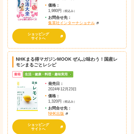
価格：
1,980円
（税込み）
お問
合
せ先：
集英社インターナショナル
ショッピング
サイトへ
NHKまる得マガジンMOOK ぜんぶ味わう！国産レ
モンまるごとレシピ
書籍
生活・健康・料理・趣味実用
発売日：
2024年12月23日
価格：
1,320円
（税込み）
お問
合
せ先：
NHK出版
ショッピング
サイトへ