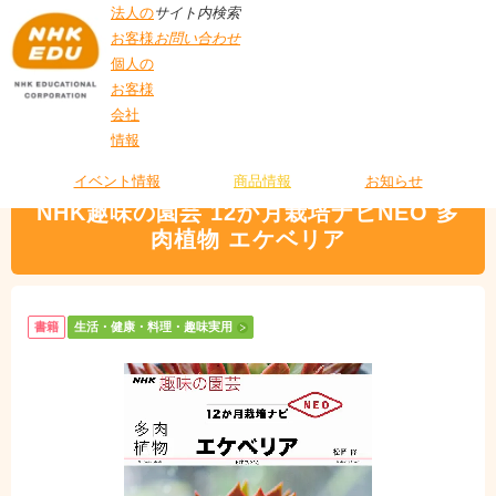
法人の
サイト内検索
お客様
お問い合わせ
個人の
お客様
会社
>
商品情報
>
生活・健康・料理・趣味実用
> NHK趣味の園芸 12か月栽培ナビ
情報
T
NEO 多肉植物 エケベリア
O
P
イベント情報
商品情報
お知らせ
NHK趣味の園芸 12か月栽培ナビNEO 多
肉植物 エケベリア
書籍
生活・健康・料理・趣味実用