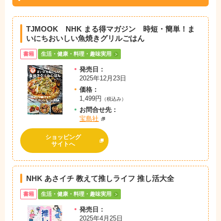
TJMOOK NHK まる得マガジン 時短・簡単！ま
いにちおいしい魚焼きグリルごはん
書籍
生活・健康・料理・趣味実用
発売日：
2025年12月23日
価格：
1,499円
（税込み）
お問
合
せ先：
宝島社
ショッピング
サイトへ
NHK あさイチ 教えて推しライフ 推し活大全
書籍
生活・健康・料理・趣味実用
発売日：
2025年4月25日