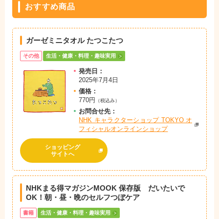
おすすめ商品
ガーゼミニタオル たつこたつ
その他
生活・健康・料理・趣味実用
発売日：
2025年7月4日
価格：
770円
（税込み）
お問
合
せ先：
NHK キャラクターショップ TOKYO オ
フィシャルオンラインショップ
ショッピング
サイトへ
NHKまる得マガジンMOOK 保存版 だいたいで
OK！朝・昼・晩のセルフつぼケア
書籍
生活・健康・料理・趣味実用