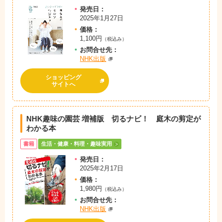
発売日：
2025年1月27日
価格：
1,100円
（税込み）
お問
合
せ先：
NHK出版
ショッピング
サイトへ
NHK趣味の園芸 増補版 切るナビ！ 庭木の剪定が
わかる本
書籍
生活・健康・料理・趣味実用
発売日：
2025年2月17日
価格：
1,980円
（税込み）
お問
合
せ先：
NHK出版