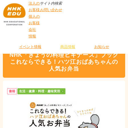
法人の
サイト内検索
お客様
お問い合わせ
個人の
お客様
会社
>
商品情報
>
生活・健康・料理・趣味実用
> NHK「きょうの料理ビギナー
情報
T
ズ」ブック これならできる！ハツ江おばあちゃんの人気お弁当
O
P
イベント情報
商品情報
お知らせ
NHK「きょうの料理ビギナーズ」ブック
これならできる！ハツ江おばあちゃんの
人気お弁当
書籍
生活・健康・料理・趣味実用