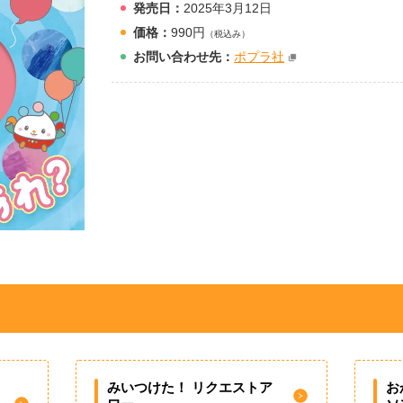
発売日：
2025年3月12日
価格：
990円
（税込み）
お問
い
合
わ
せ先：
ポプラ社
みいつけた！ リクエストア
お