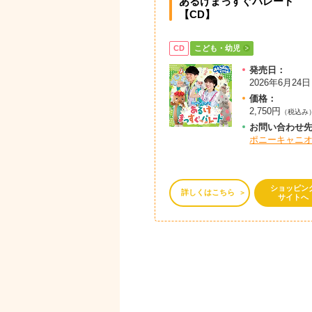
あるけまっすぐパレード
【CD】
CD
こども・幼児
発売日：
2026年6月24日
価格：
2,750円
（税込み
お問
い
合
わ
せ
ポニーキャニ
ショッピン
詳しくはこちら
サイトへ