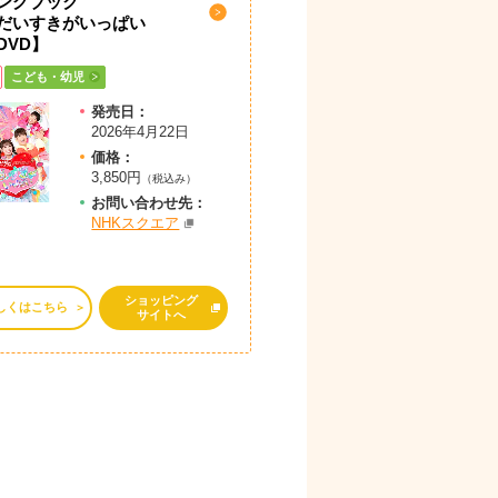
ングブック
いすきがいっぱい
DVD】
こども・幼児
発売日：
2026年4月22日
価格：
3,850円
（税込み）
お問
い
合
わ
せ先：
NHKスクエア
ショッピング
しくはこちら
サイトへ