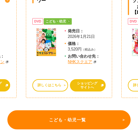
ワー
ソ
だ
【
DVD
こども・幼児
DVD
発売日：
2026年1月21日
価格：
3,520円
）
（税込み）
先：
お問
い
合
わ
せ先：
オン
NHKスクエア
グ
ショッピング
詳しくはこちら
詳
サイトへ
こども・幼児一覧