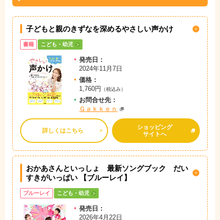
子どもと親のきずなを深めるやさしい声かけ
書籍
こども・幼児
発売日：
2024年11月7日
価格：
1,760円
（税込み）
お問
合
せ先：
Ｇａｋｋｅｎ
ショッピング
詳しくはこちら
サイトへ
おかあさんといっしょ 最新ソングブック
だい
すきがいっぱい 【ブルーレイ】
ブルーレイ
こども・幼児
発売日：
2026年4月22日