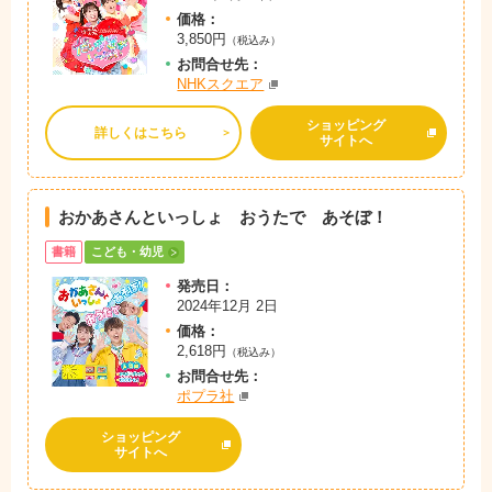
価格：
3,850円
（税込み）
お問
合
せ先：
NHKスクエア
ショッピング
詳しくはこちら
サイトへ
おかあさんといっしょ おうたで あそぼ！
書籍
こども・幼児
発売日：
2024年12月 2日
価格：
2,618円
（税込み）
お問
合
せ先：
ポプラ社
ショッピング
サイトへ