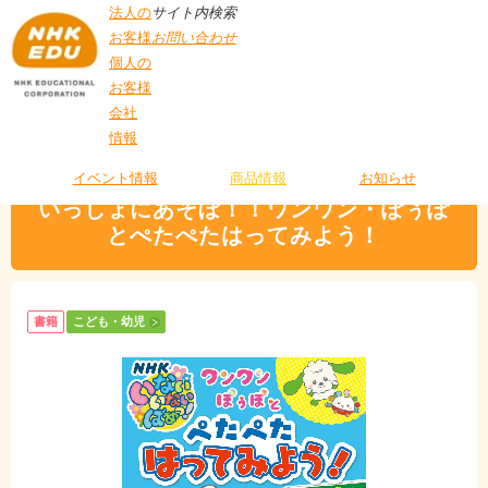
法人の
サイト内検索
お客様
お問い合わせ
個人の
お客様
会社
>
商品情報
>
こども・幼児
> いっしょにあそぼ！！ワンワン・ぽぅぽとぺたぺ
情報
T
たはってみよう！
O
P
イベント情報
商品情報
お知らせ
いっしょにあそぼ！！ワンワン・ぽぅぽ
とぺたぺたはってみよう！
書籍
こども・幼児