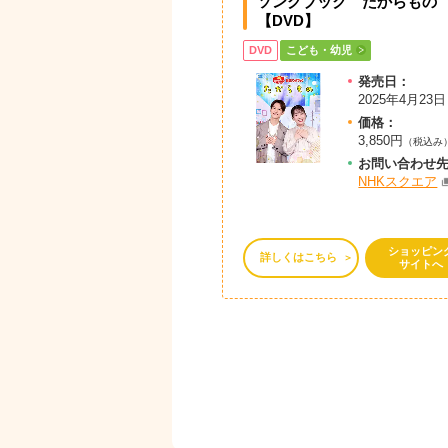
ソングブック たからもの
【DVD】
DVD
こども・幼児
発売日：
2025年4月23日
価格：
3,850円
（税込み
お問
い
合
わ
せ
NHKスクエア
ショッピン
詳しくはこちら
サイトへ