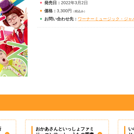
発売日：
2022年3月2日
価格：
3,300円
（税込み）
お問
い
合
わ
せ先：
ワーナーミュージック・ジャ
新
おかあさんといっしょファミ
い