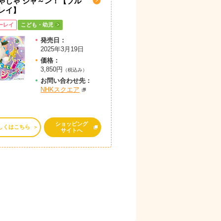
ゃじゃ ジャ～ン！【ブル
レイ】
ーレイ
こども・幼児
発売日：
2025年3月19日
価格：
3,850円
（税込み）
お問
い
合
わ
せ先：
NHKスクエア
ショッピング
しくはこちら
サイトへ