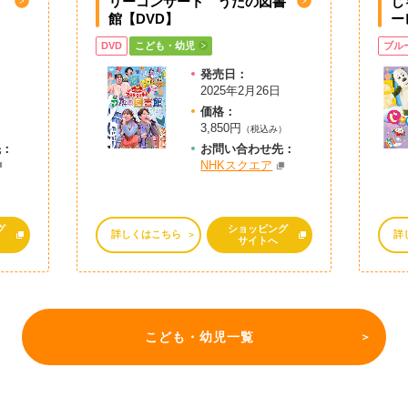
リーコンサート うたの図書
じ
館【DVD】
ー
DVD
こども・幼児
ブル
発売日：
2025年2月26日
価格：
3,850円
）
（税込み）
先：
お問
い
合
わ
せ先：
NHKスクエア
グ
ショッピング
詳しくはこちら
詳
サイトへ
こども・幼児一覧