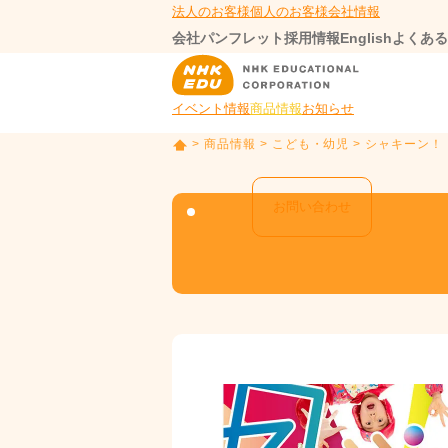
法人のお客様
個人のお客様
会社情報
会社パンフレット
採用情報
English
よくある
イベント情報
商品情報
お知らせ
>
商品情報
>
こども・幼児
> シャキーン！
T
O
P
お問い合わせ