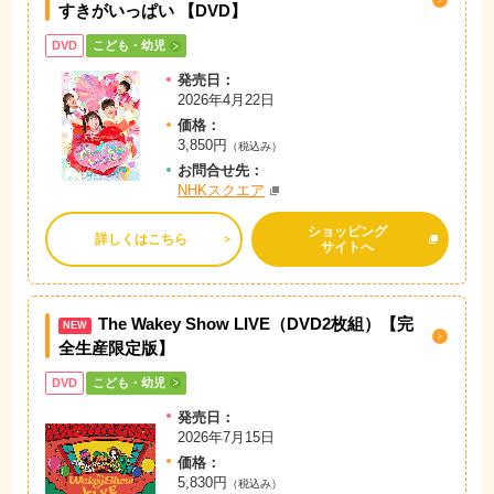
すきがいっぱい 【DVD】
DVD
こども・幼児
発売日：
2026年4月22日
価格：
3,850円
（税込み）
お問
合
せ先：
NHKスクエア
ショッピング
詳しくはこちら
サイトへ
The Wakey Show LIVE（DVD2枚組）【完
NEW
全生産限定版】
DVD
こども・幼児
発売日：
2026年7月15日
価格：
5,830円
（税込み）