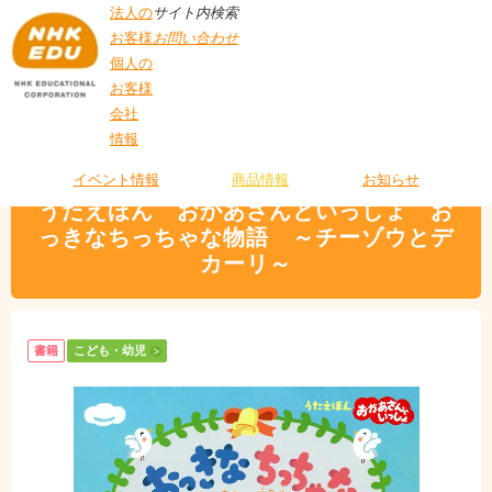
法人の
サイト内検索
お客様
お問い合わせ
個人の
お客様
会社
>
商品情報
>
こども・幼児
> うたえほん おかあさんといっしょ おっきなち
情報
T
っちゃな物語 ～チーゾウとデカーリ～
O
P
イベント情報
商品情報
お知らせ
うたえほん おかあさんといっしょ お
っきなちっちゃな物語 ～チーゾウとデ
カーリ～
書籍
こども・幼児