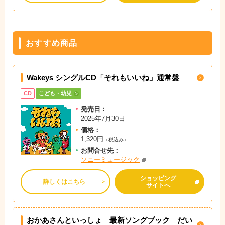
おすすめ商品
Wakeys シングルCD「それもいいね」通常盤
CD
こども・幼児
発売日：
2025年7月30日
価格：
1,320円
（税込み）
お問
合
せ先：
ソニーミュージック
ショッピング
詳しくはこちら
サイトへ
おかあさんといっしょ 最新ソングブック
だい