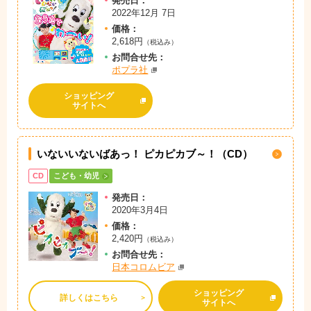
発売日：
2022年12月 7日
価格：
2,618円
（税込み）
お問
合
せ先：
ポプラ社
ショッピング
サイトへ
いないいないばあっ！ ピカピカブ～！（CD）
CD
こども・幼児
発売日：
2020年3月4日
価格：
2,420円
（税込み）
お問
合
せ先：
日本コロムビア
ショッピング
詳しくはこちら
サイトへ