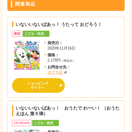
関連商品
いないいないばあっ！ うたって おどろう！
書籍
こども・幼児
発売日：
2020年11月16日
価格：
2,178円
（税込み）
お問
合
せ先：
ポプラ社
ショッピング
サイトへ
いないいないばあっ！ おうたで わーい！ （おうた
えほん 第５弾）
CD-BOOK
こども・幼児