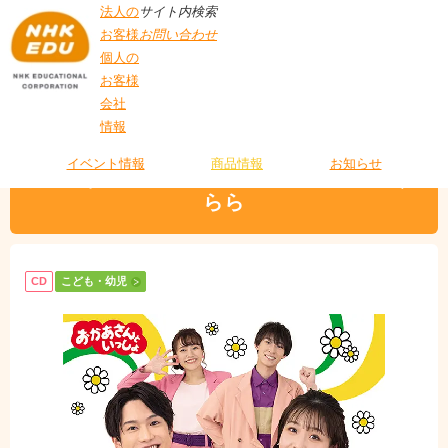
法人の
サイト内検索
お客様
お問い合わせ
個人の
お客様
会社
>
商品情報
>
こども・幼児
> おかあさんといっしょ 最新ベスト うらら
情報
T
O
P
イベント情報
商品情報
お知らせ
おかあさんといっしょ 最新ベスト う
らら
CD
こども・幼児