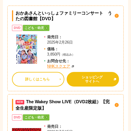
おかあさんといっしょファミリーコンサート う
たの図書館【DVD】
DVD
こども・幼児
発売日：
2025年2月26日
価格：
3,850円
（税込み）
お問
合
せ先：
NHKスクエア
ショッピング
詳しくはこちら
サイトへ
The Wakey Show LIVE（DVD2枚組）【完
NEW
全生産限定版】
DVD
こども・幼児
発売日：