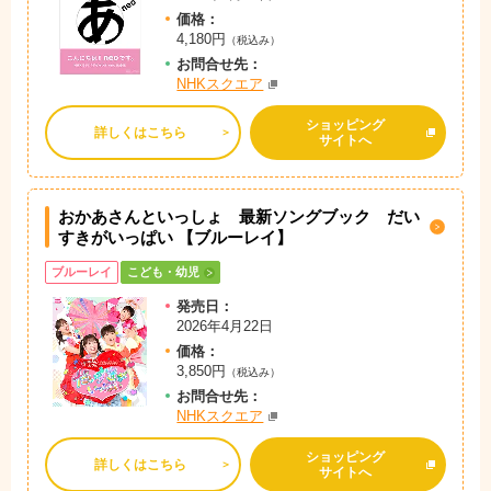
価格：
4,180円
（税込み）
お問
合
せ先：
NHKスクエア
ショッピング
詳しくはこちら
サイトへ
おかあさんといっしょ 最新ソングブック
だい
すきがいっぱい 【ブルーレイ】
ブルーレイ
こども・幼児
発売日：
2026年4月22日
価格：
3,850円
（税込み）
お問
合
せ先：
NHKスクエア
ショッピング
詳しくはこちら
サイトへ