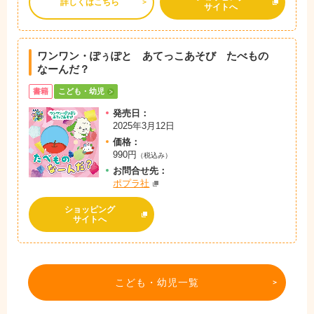
詳しくはこちら
サイトへ
ワンワン・ぽぅぽと あてっこあそび たべもの
なーんだ？
書籍
こども・幼児
発売日：
2025年3月12日
価格：
990円
（税込み）
お問
合
せ先：
ポプラ社
ショッピング
サイトへ
こども・幼児一覧