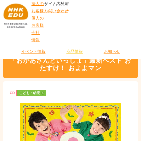
法人の
サイト内検索
お客様
お問い合わせ
個人の
お客様
会社
>
商品情報
>
こども・幼児
> 「おかあさんといっしょ」最新ベスト おたす
情報
T
け！ およよマン
O
P
イベント情報
商品情報
お知らせ
「おかあさんといっしょ」最新ベスト お
たすけ！ およよマン
CD
こども・幼児