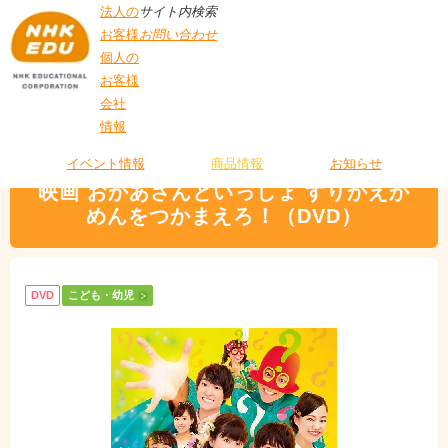
法人の
サイト内検索
お客様
お問い合わせ
個人の
お客様
会社
>
商品情報
>
こども・幼児
> 映画 おかあさんといっしょ すりかえかめんをつ
情報
T
かまえろ！（DVD）
O
P
イベント情報
商品情報
お知らせ
映画 おかあさんといっしょ すりかえか
めんをつかまえろ！（DVD）
DVD
こども・幼児