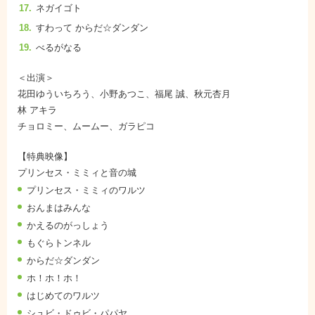
ネガイゴト
すわって からだ☆ダンダン
べるがなる
＜出演＞
花田ゆういちろう、小野あつこ、福尾 誠、秋元杏月
林 アキラ
チョロミー、ムームー、ガラピコ
【特典映像】
プリンセス・ミミィと音の城
プリンセス・ミミィのワルツ
おんまはみんな
かえるのがっしょう
もぐらトンネル
からだ☆ダンダン
ホ！ホ！ホ！
はじめてのワルツ
シュビ・ドゥビ・パパヤ