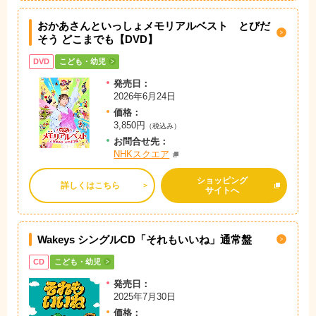
おかあさんといっしょメモリアルベスト とびだ
そう どこまでも【DVD】
DVD
こども・幼児
発売日：
2026年6月24日
価格：
3,850円
（税込み）
お問
合
せ先：
NHKスクエア
ショッピング
詳しくはこちら
サイトへ
Wakeys シングルCD「それもいいね」通常盤
CD
こども・幼児
発売日：
2025年7月30日
価格：