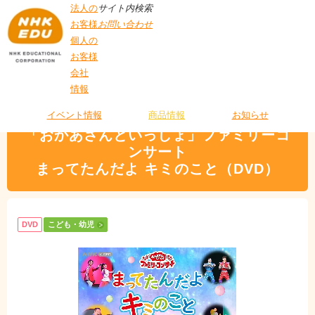
法人の
サイト内検索
お客様
お問い合わせ
個人の
お客様
会社
>
商品情報
>
こども・幼児
> 「おかあさんといっしょ」ファミリーコンサート
情報
T
まってたんだよ キミのこと（DVD）
O
P
イベント情報
商品情報
お知らせ
「おかあさんといっしょ」ファミリーコ
ンサート
まってたんだよ キミのこと（DVD）
DVD
こども・幼児