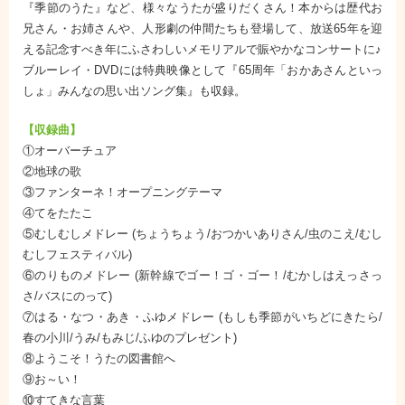
『季節のうた』など、様々なうたが盛りだくさん！本からは歴代お
兄さん・お姉さんや、人形劇の仲間たちも登場して、放送65年を迎
える記念すべき年にふさわしいメモリアルで賑やかなコンサートに♪
ブルーレイ・DVDには特典映像として『65周年「おかあさんといっ
しょ」みんなの思い出ソング集』も収録。
【収録曲】
①オーバーチュア
②地球の歌
③ファンターネ！オープニングテーマ
④てをたたこ
⑤むしむしメドレー (ちょうちょう/おつかいありさん/虫のこえ/むし
むしフェスティバル)
⑥のりものメドレー (新幹線でゴー！ゴ・ゴー！/むかしはえっさっ
さ/バスにのって)
⑦はる・なつ・あき・ふゆメドレー (もしも季節がいちどにきたら/
春の小川/うみ/もみじ/ふゆのプレゼント)
⑧ようこそ！うたの図書館へ
⑨お～い！
⑩すてきな言葉