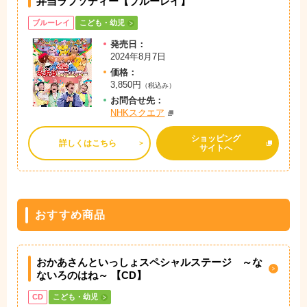
弁当ラプソディー【ブルーレイ】
ブルーレイ
こども・幼児
発売日：
2024年8月7日
価格：
3,850円
（税込み）
お問
合
せ先：
NHKスクエア
ショッピング
詳しくはこちら
サイトへ
おすすめ商品
おかあさんといっしょスペシャルステージ ～な
ないろのはね～ 【CD】
CD
こども・幼児