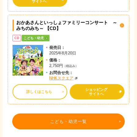
サイトへ
おかあさんといっしょファミリーコンサート ～
みちのみち～ 【CD】
CD
こども・幼児
発売日：
2025年8月20日
価格：
2,750円
（税込み）
お問
合
せ先：
NHKスクエア
ショッピング
詳しくはこちら
サイトへ
こども・幼児一覧