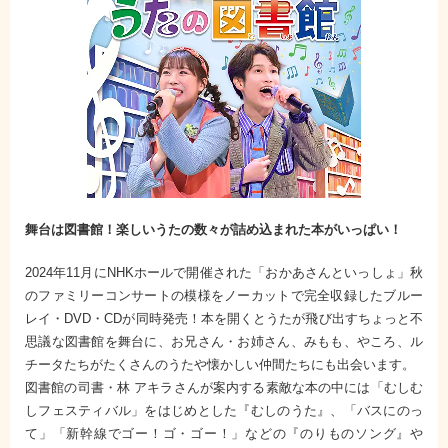
舞台は図書館！楽しいうたの数々が詰め込まれた本がいっぱい！
2024年11月にNHKホールで開催された「おかあさんといっしょ」秋
のファミリーコンサートの模様をノーカットで完全収録したブルー
レイ・DVD・CDが同時発売！
本を開くとうたが飛び出すちょっと不
思議な図書館を舞台に、お兄さん・お姉さん、みもも、やころ、ル
チータたちがたくさんのうたや懐かしい仲間たちにも出会います。
図書館の司書・林 アキラさんが案内する素敵な本の中には「むしむ
しフェスティバル」をはじめとした『むしのうた』、「バスにのっ
て」「新幹線でゴー！ゴ・ゴー！」などの『のりものソング』や