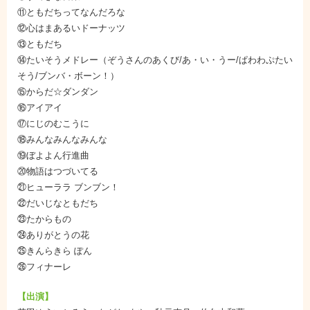
⑪ともだちってなんだろな
⑫心はまあるいドーナッツ
⑬ともだち
⑭たいそうメドレー（ぞうさんのあくび/あ・い・うー/ぱわわぷたい
そう/ブンバ・ボーン！）
⑮からだ☆ダンダン
⑯アイアイ
⑰にじのむこうに
⑱みんなみんなみんな
⑲ぼよよん行進曲
⑳物語はつづいてる
㉑ヒューララ ブンブン！
㉒だいじなともだち
㉓たからもの
㉔ありがとうの花
㉕きんらきら ぽん
㉖フィナーレ
【出演】