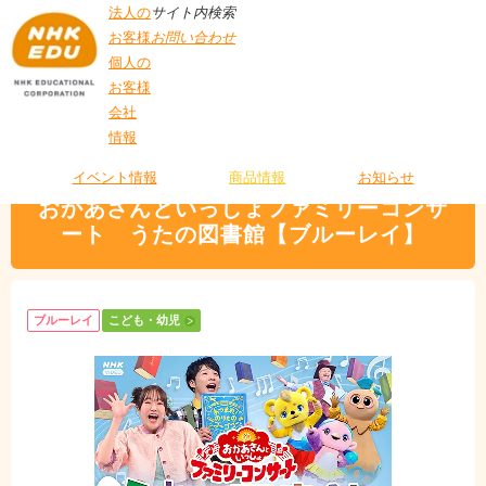
法人の
サイト内検索
お客様
お問い合わせ
個人の
お客様
会社
>
商品情報
>
こども・幼児
> おかあさんといっしょファミリーコンサート う
情報
T
たの図書館【ブルーレイ】
O
P
イベント情報
商品情報
お知らせ
おかあさんといっしょファミリーコンサ
ート うたの図書館【ブルーレイ】
ブルーレイ
こども・幼児