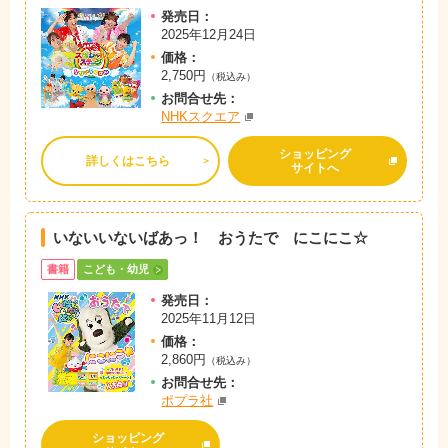
発売日：
2025年12月24日
価格：
2,750円
（税込み）
お問
合
せ先：
NHKスクエア
ショッピング
詳しくはこちら
サイトへ
いないいないばあっ！ おうたで にこにこ☆
書籍
こども・幼児
発売日：
2025年11月12日
価格：
2,860円
（税込み）
お問
合
せ先：
ポプラ社
ショッピング