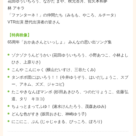
花田ゆういちろう、ながた まや、秋元杏月、佐久本和夢
林 アキラ
「ファンターネ！」の仲間たち（みもも、やころ、ルチータ）
VTR出演 歴代出演者の皆さん
【特典映像】
65周年「おかあさんといっしょ」 みんなの思い出ソング集
ゾクゾクうんどうかい (花田ゆういちろう、小野あつこ、小林よし
ひさ、上原りさ)
こんや こんにゃく (横山だいすけ、三谷たくみ)
タンポポ団にはいろう！！ (今井ゆうぞう、はいだしょうこ、スプ
ー、アネム、ズズ、ジャコビ)
たこやきなんぼマンボ (杉田あきひろ、つのだりょうこ、佐藤弘
道、タリ キヨコ)
ちょっとまってふゆ！ (速水けんたろう、茂森あゆみ)
どんな色がすき (坂田おさむ、神崎ゆう子)
にこにこ、ぷん (じゃじゃまる、ぴっころ、ぽろり)