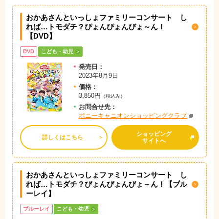
おかあさんといっしょファミリーコンサート し
れば…トモダチ？ぴょんぴょんびょ～ん！
【DVD】
DVD
こども・幼児
発売日：
2023年8月9日
価格：
3,850円
（税込み）
お問
合
せ先：
ポニーキャニオンショッピングクラブ
ショッピング
詳しくはこちら
サイトへ
おかあさんといっしょファミリーコンサート し
れば…トモダチ？ぴょんぴょんびょ～ん！【ブル
ーレイ】
ブルーレイ
こども・幼児