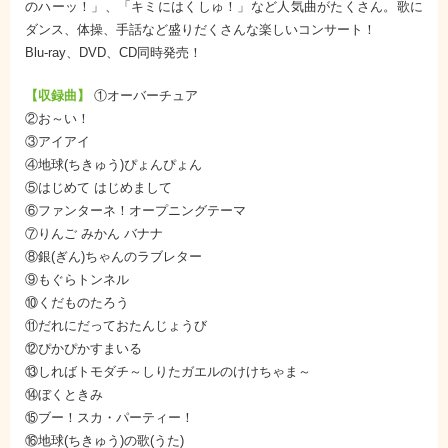
のハーッ！」、「キミにはくしゅ！」など人気曲がたくさん。歌に
ダンス、体操、手話など盛りだくさんな楽しいコンサート！
Blu-ray、DVD、CD同時発売！
【収録曲】
①オーバーチュア
②お～い！
③アイアイ
④地球(ちきゅう)ぴょんぴょん
⑤はじめて はじめまして
⑥ファンターネ！オープニングテーマ
⑦りんご みかん バナナ
⑧銀(ぎん)ちゃんのラブレター
⑨もぐらトンネル
⑩くだものたろう
⑪だれにだっておたんじょうび
⑫ぴかぴかすまいる
⑬しればトモダチ～しりたガエルのけけちゃま～
⑭ぼくときみ
⑮ブー！スカ・パーティー！
⑯地球(ちきゅう)の歌(うた)