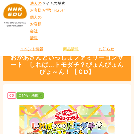
法人の
サイト内検索
お客様
お問い合わせ
個人の
お客様
会社
>
商品情報
>
こども・幼児
> おかあさんといっしょファミリーコンサート し
情報
T
れば…トモダチ？ぴょんぴょんびょ～ん！【ＣD】
O
P
イベント情報
商品情報
お知らせ
おかあさんといっしょファミリーコンサ
ート しれば…トモダチ？ぴょんぴょん
びょ～ん！【ＣD】
CD
こども・幼児