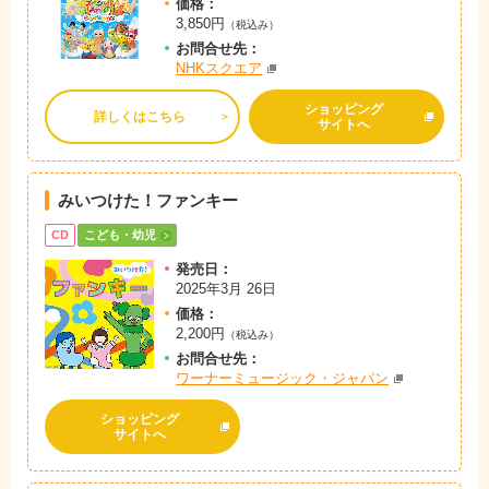
価格：
3,850円
（税込み）
お問
合
せ先：
NHKスクエア
ショッピング
詳しくはこちら
サイトへ
みいつけた！ファンキー
CD
こども・幼児
発売日：
2025年3月 26日
価格：
2,200円
（税込み）
お問
合
せ先：
ワーナーミュージック・ジャパン
ショッピング
サイトへ