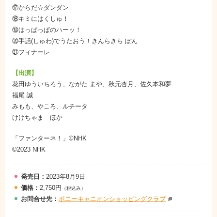
⑰からだ☆ダンダン
⑱キミにはくしゅ！
⑲はっぱっぱのハーッ！
⑳手話(しゅわ)でうたおう！きんらきら ぽん
㉑フィナーレ
【出演】
花田ゆういちろう、ながた まや、秋元杏月、佐久本和夢
福尾 誠
みもも、やころ、ルチータ
けけちゃま ほか
「ファンターネ！」©NHK
©2023 NHK
発売日：
2023年8月9日
価格：
2,750円
（税込み）
お問
合
せ先：
ポニーキャニオンショッピングクラブ