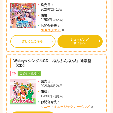
発売日：
2026年2月18日
価格：
2,750円
（税込み）
お問
合
せ先：
NHKスクエア
ショッピング
詳しくはこちら
サイトへ
Wakeys シングルCD「ぶんぶんぶん!」
通常盤
【CD】
CD
こども・幼児
発売日：
2026年6月24日
価格：
1,430円
（税込み）
お問
合
せ先：
ソニー・ミュージックレーベルズ