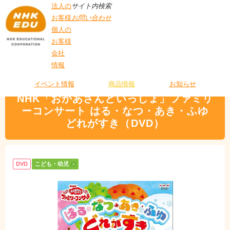
法人の
サイト内検索
お客様
お問い合わせ
個人の
お客様
会社
>
商品情報
>
こども・幼児
> NHK「おかあさんといっしょ」ファミリーコン
情報
T
サート はる・なつ・あき・ふゆ どれがすき（DVD）
O
P
イベント情報
商品情報
お知らせ
NHK「おかあさんといっしょ」ファミリ
ーコンサート はる・なつ・あき・ふゆ
どれがすき（DVD）
DVD
こども・幼児