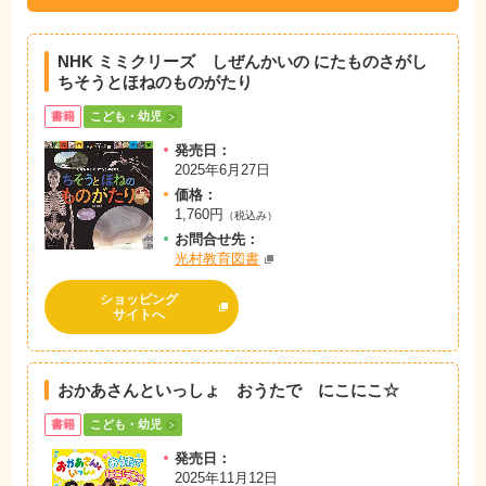
NHK ミミクリーズ しぜんかいの にたものさがし
ちそうとほねのものがたり
書籍
こども・幼児
発売日：
2025年6月27日
価格：
1,760円
（税込み）
お問
合
せ先：
光村教育図書
ショッピング
サイトへ
おかあさんといっしょ おうたで にこにこ☆
書籍
こども・幼児
発売日：
2025年11月12日