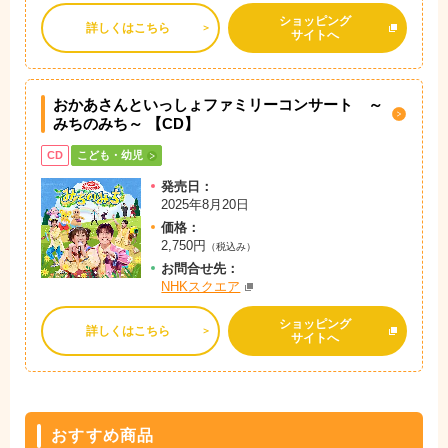
ショッピング
詳しくはこちら
サイトへ
おかあさんといっしょファミリーコンサート ～
みちのみち～ 【CD】
CD
こども・幼児
発売日：
2025年8月20日
価格：
2,750円
（税込み）
お問
合
せ先：
NHKスクエア
ショッピング
詳しくはこちら
サイトへ
おすすめ商品