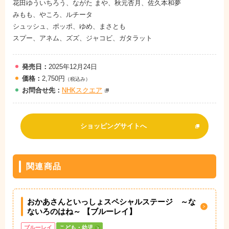
花田ゆういちろう、ながた まや、秋元杏月、佐久本和夢
みもも、やころ、ルチータ
シュッシュ、ポッポ、ゆめ、まさとも
スプー、アネム、ズズ、ジャコビ、ガタラット
発売日：
2025年12月24日
価格：
2,750円
（税込み）
お問
合
せ先：
NHKスクエア
ショッピングサイトへ
関連商品
おかあさんといっしょスペシャルステージ ～な
ないろのはね～ 【ブルーレイ】
ブルーレイ
こども・幼児