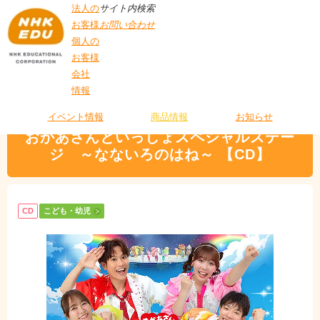
法人の
サイト内検索
お客様
お問い合わせ
個人の
お客様
会社
>
商品情報
>
こども・幼児
> おかあさんといっしょスペシャルステージ ～な
情報
T
ないろのはね～ 【CD】
O
P
イベント情報
商品情報
お知らせ
おかあさんといっしょスペシャルステー
ジ ～なないろのはね～ 【CD】
CD
こども・幼児