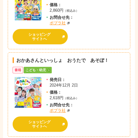
価格：
2,860円
（税込み）
お問
合
せ先：
ポプラ社
ショッピング
サイトへ
おかあさんといっしょ おうたで あそぼ！
書籍
こども・幼児
発売日：
2024年12月 2日
価格：
2,618円
（税込み）
お問
合
せ先：
ポプラ社
ショッピング
サイトへ