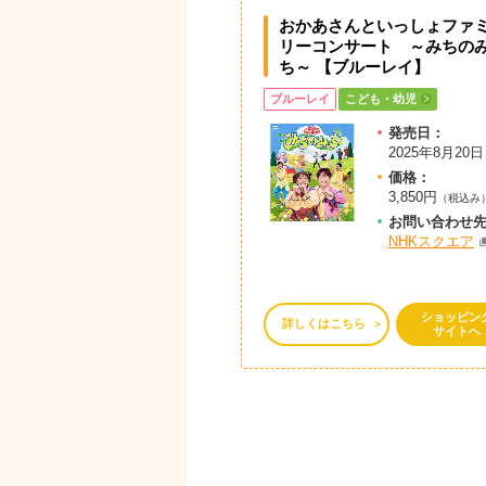
おかあさんといっしょファ
リーコンサート ～みちの
ち～ 【ブルーレイ】
ブルーレイ
こども・幼児
発売日：
2025年8月20日
価格：
3,850円
（税込み
お問
い
合
わ
せ
NHKスクエア
ショッピン
詳しくはこちら
サイトへ