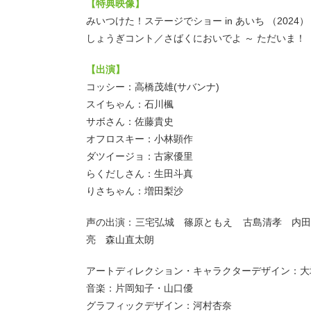
【特典映像】
みいつけた！ステージでショー in あいち （2024）
しょうぎコント／さばくにおいでよ ～ ただいま！
【出演】
コッシー：高橋茂雄(サバンナ)
スイちゃん：石川楓
サボさん：佐藤貴史
オフロスキー：小林顕作
ダツイージョ：古家優里
らくだしさん：生田斗真
りさちゃん：増田梨沙
声の出演：三宅弘城 篠原ともえ 古島清孝 内
亮 森山直太朗
アートディレクション・キャラクターデザイン：大
音楽：片岡知子・山口優
グラフィックデザイン：河村杏奈