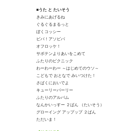
■うた と たいそう
きみにあげるね
ぐるぐるまるっと
ぼくコッシー
ビバ！アソビバ
オフロッケ！
サボテンよりあいをこめて
ふたりのピクニック
わーわーわー ～はじめてのウソ～
こどもで おとなで みいつけた！
さばくにおいでよ
キューリーパーリー
ふたりのアルバム
なんかいっすー ２ばん （たいそう）
グローイング アップップ ２ばん
ただいま！