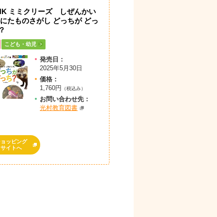
HK ミミクリーズ しぜんかい
 にたものさがし どっちが どっ
？
こども・幼児
発売日：
2025年5月30日
価格：
1,760円
（税込み）
お問
い
合
わ
せ先：
光村教育図書
ショッピング
サイトへ