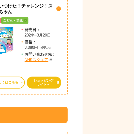
いつけた！チャレンジ！ス
ちゃん
こども・幼児
発売日：
2024年3月20日
価格：
3,080円
（税込み）
お問
い
合
わ
せ先：
NHKスクエア
ショッピング
しくはこちら
サイトへ