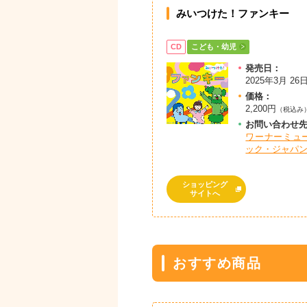
みいつけた！ファンキー
CD
こども・幼児
発売日：
2025年3月 26
価格：
2,200円
（税込み
お問
い
合
わ
せ
ワーナーミュ
ック・ジャパ
ショッピング
サイトへ
おすすめ商品