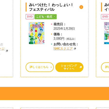
みいつけた！ わっしょい！
み
フェスティバル
イ
DVD
こども・幼児
DVD
発売日：
日
2025年1月29日
価格：
3,080円
）
（税込み）
先：
お問
い
合
わ
せ先：
ージ
NHKスクエア
ン
ショッピング
詳しくはこちら
詳
サイトへ