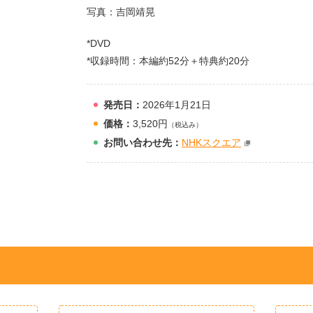
写真：吉岡靖晃
*DVD
*収録時間：本編約52分＋特典約20分
発売日：
2026年1月21日
価格：
3,520円
（税込み）
お問
い
合
わ
せ先：
NHKスクエア