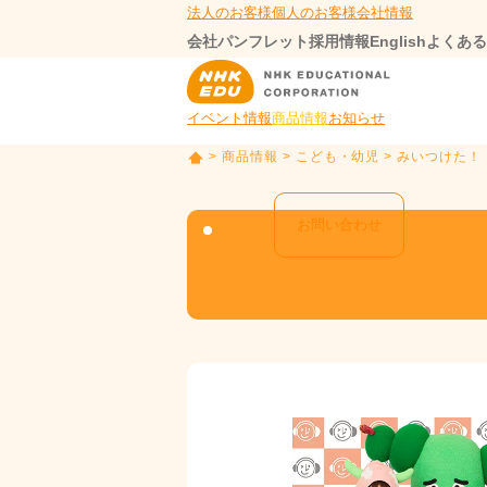
法人のお客様
個人のお客様
会社情報
会社パンフレット
採用情報
English
よくある
イベント情報
商品情報
お知らせ
>
商品情報
>
こども・幼児
> みいつけた！
T
O
P
お問い合わせ