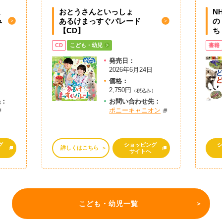
ミ
おとうさんといっしょ
N
み
あるけまっすぐパレード
の
【CD】
ち
CD
こども・幼児
書籍
発売日：
2026年6月24日
価格：
2,750円
）
（税込み）
先：
お問
い
合
わ
せ先：
ポニーキャニオン
グ
ショッピング
詳しくはこちら
サイトへ
こども・幼児一覧