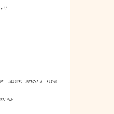
 より
田慈 山口智充 池谷のぶえ 杉野遥
塚いちお