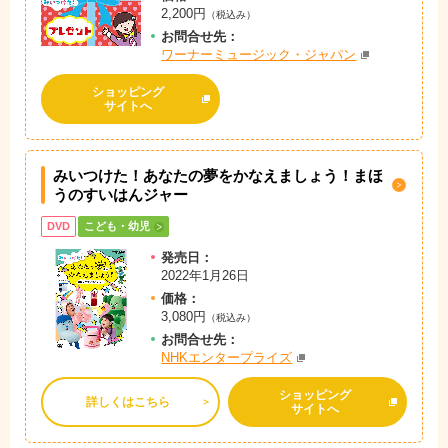
2,200円
（税込み）
お問
合
せ先：
ワーナーミュージック・ジャパン
ショッピング
サイトへ
みいつけた！あなたの夢をかなえましょう！まほ
うのすいはんジャー
DVD
こども・幼児
発売日：
2022年1月26日
価格：
3,080円
（税込み）
お問
合
せ先：
NHKエンタープライズ
ショッピング
詳しくはこちら
サイトへ