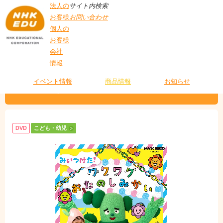
法人の
サイト内検索
お客様
お問い合わせ
個人の
お客様
会社
>
商品情報
>
こども・幼児
> みいつけた！ ワクワクおたのしみかい
情報
T
O
P
イベント情報
商品情報
お知らせ
みいつけた！ ワクワクおたのしみかい
DVD
こども・幼児