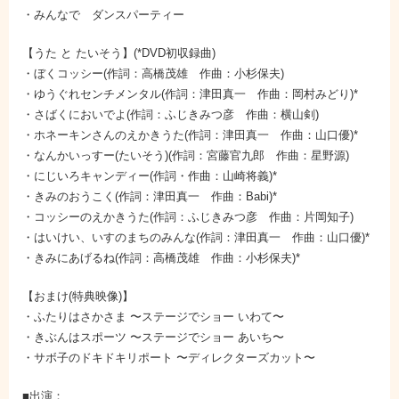
・みんなで ダンスパーティー
【うた と たいそう】(*DVD初収録曲)
・ぼくコッシー(作詞：高橋茂雄 作曲：小杉保夫)
・ゆうぐれセンチメンタル(作詞：津田真一 作曲：岡村みどり)*
・さばくにおいでよ(作詞：ふじきみつ彦 作曲：横山剣)
・ホネーキンさんのえかきうた(作詞：津田真一 作曲：山口優)*
・なんかいっすー(たいそう)(作詞：宮藤官九郎 作曲：星野源)
・にじいろキャンディー(作詞・作曲：山崎将義)*
・きみのおうこく(作詞：津田真一 作曲：Babi)*
・コッシーのえかきうた(作詞：ふじきみつ彦 作曲：片岡知子)
・はいけい、いすのまちのみんな(作詞：津田真一 作曲：山口優)*
・きみにあげるね(作詞：高橋茂雄 作曲：小杉保夫)*
【おまけ(特典映像)】
・ふたりはさかさま 〜ステージでショー いわて〜
・きぶんはスポーツ 〜ステージでショー あいち〜
・サボ子のドキドキリポート 〜ディレクターズカット〜
■出演：