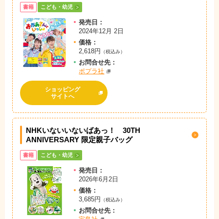
書籍
こども・幼児
発売日：
2024年12月 2日
価格：
2,618円
（税込み）
お問
合
せ先：
ポプラ社
ショッピング
サイトへ
NHKいないいないばあっ！ 30TH
ANNIVERSARY 限定親子バッグ
書籍
こども・幼児
発売日：
2026年6月2日
価格：
3,685円
（税込み）
お問
合
せ先：