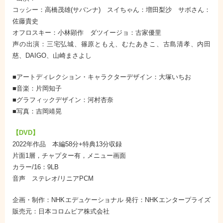
コッシー：高橋茂雄(サバンナ) スイちゃん：増田梨沙 サボさん：
佐藤貴史
オフロスキー：小林顕作 ダツイージョ：古家優里
声の出演：三宅弘城、篠原ともえ、むたあきこ、古島清孝、内田
慈、DAIGO、山崎まさよし
■アートディレクション・キャラクターデザイン：大塚いちお
■音楽：片岡知子
■グラフィックデザイン：河村杏奈
■写真：吉岡靖晃
【DVD】
2022年作品 本編58分+特典13分収録
片面1層，チャプター有，メニュー画面
カラー/16：9LB
音声 ステレオ/リニアPCM
企画・制作：NHKエデュケーショナル 発行：NHKエンタープライズ
販売元：日本コロムビア株式会社