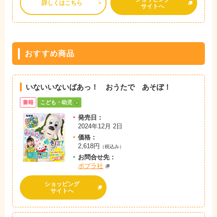
詳しくはこちら
サイトへ
おすすめ商品
いないいないばあっ！ おうたで あそぼ！
書籍
こども・幼児
発売日：
2024年12月 2日
価格：
2,618円
（税込み）
お問
合
せ先：
ポプラ社
ショッピング
サイトへ