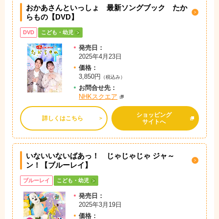
おかあさんといっしょ 最新ソングブック たか
らもの【DVD】
DVD
こども・幼児
発売日：
2025年4月23日
価格：
3,850円
（税込み）
お問
合
せ先：
NHKスクエア
ショッピング
詳しくはこちら
サイトへ
いないいないばあっ！ じゃじゃじゃ ジャ～
ン！【ブルーレイ】
ブルーレイ
こども・幼児
発売日：
2025年3月19日
価格：