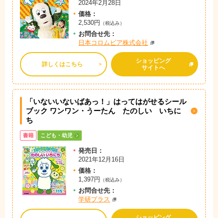
2024年2月28日
価格：
2,530円
（税込み）
お問
合
せ先：
日本コロムビア株式会社
ショッピング
詳しくはこちら
サイトへ
「いないいないばあっ！」はってはがせるシール
ブック ワンワン・うーたん たのしい いちに
ち
書籍
こども・幼児
発売日：
2021年12月16日
価格：
1,397円
（税込み）
お問
合
せ先：
学研プラス
ショッピング