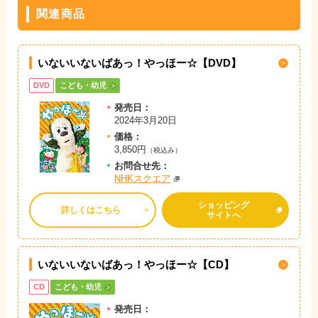
関連商品
いないいないばあっ！やっほー☆【DVD】
DVD
こども・幼児
発売日：
2024年3月20日
価格：
3,850円
（税込み）
お問
合
せ先：
NHKスクエア
ショッピング
詳しくはこちら
サイトへ
いないいないばあっ！やっほー☆【CD】
CD
こども・幼児
発売日：