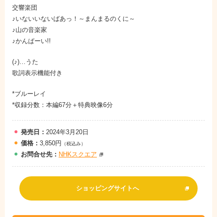
交響楽団
♪いないいないばあっ！～まんまるのくに～
♪山の音楽家
♪かんぱーい!!
(♪)…うた
歌詞表示機能付き
*ブルーレイ
*収録分数：本編67分＋特典映像6分
発売日：
2024年3月20日
価格：
3,850円
（税込み）
お問
合
せ先：
NHKスクエア
ショッピングサイトへ