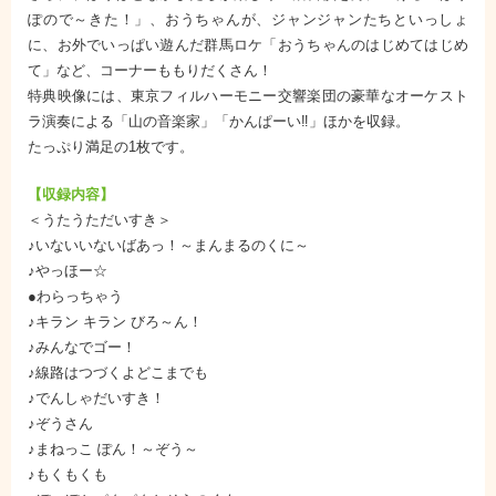
ぽので～きた！」、おうちゃんが、ジャンジャンたちといっしょ
に、お外でいっぱい遊んだ群馬ロケ「おうちゃんのはじめてはじめ
て」など、コーナーももりだくさん！
特典映像には、東京フィルハーモニー交響楽団の豪華なオーケスト
ラ演奏による「山の音楽家」「かんぱーい‼」ほかを収録。
たっぷり満足の1枚です。
【収録内容】
＜うたうただいすき＞
♪いないいないばあっ！～まんまるのくに～
♪やっほー☆
●わらっちゃう
♪キラン キラン びろ～ん！
♪みんなでゴー！
♪線路はつづくよどこまでも
♪でんしゃだいすき！
♪ぞうさん
♪まねっこ ぽん！～ぞう～
♪もくもくも