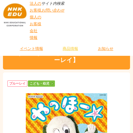
法人の
サイト内検索
お客様
お問い合わせ
個人の
お客様
会社
>
商品情報
>
こども・幼児
> いないいないばあっ！やっほー☆【ブルーレイ】
情報
T
O
P
イベント情報
商品情報
お知らせ
いないいないばあっ！やっほー☆【ブル
ーレイ】
ブルーレイ
こども・幼児