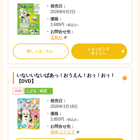
発売日：
2026年6月2日
価格：
3,685円
（税込み）
お問
合
せ先：
宝島社
ショッピング
詳しくはこちら
サイトへ
いないいないばあっ！おうえん！おぅ！おぅ！
【DVD】
DVD
こども・幼児
発売日：
2026年3月18日
価格：
3,850円
（税込み）
お問
合
せ先：
NHKスクエア