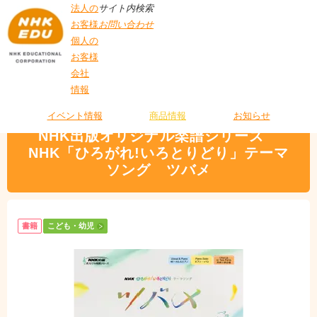
法人の
サイト内検索
お客様
お問い合わせ
個人の
お客様
会社
>
商品情報
>
こども・幼児
> NHK出版オリジナル楽譜シリーズ NHK「ひろ
情報
T
がれ!いろとりどり」テーマソング ツバメ
O
P
イベント情報
商品情報
お知らせ
NHK出版オリジナル楽譜シリーズ
NHK「ひろがれ!いろとりどり」テーマ
ソング ツバメ
書籍
こども・幼児