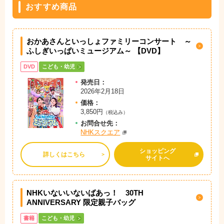
おすすめ商品
おかあさんといっしょファミリーコンサート ～
ふしぎいっぱいミュージアム～ 【DVD】
DVD
こども・幼児
発売日：
2026年2月18日
価格：
3,850円
（税込み）
お問
合
せ先：
NHKスクエア
ショッピング
詳しくはこちら
サイトへ
NHKいないいないばあっ！ 30TH
ANNIVERSARY 限定親子バッグ
書籍
こども・幼児