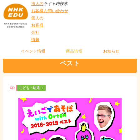
法人の
サイト内検索
お客様
お問い合わせ
個人の
お客様
会社
>
商品情報
>
こども・幼児
> えいごであそぼ with Orton 2018-2019 ベスト
情報
T
O
P
イベント情報
商品情報
お知らせ
えいごであそぼ with Orton 2018-2019
ベスト
CD
こども・幼児