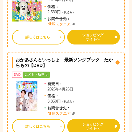
価格：
2,530円
（税込み）
お問
合
せ先：
NHKスクエア
ショッピング
詳しくはこちら
サイトへ
おかあさんといっしょ 最新ソングブック たか
らもの【DVD】
DVD
こども・幼児
発売日：
2025年4月23日
価格：
3,850円
（税込み）
お問
合
せ先：
NHKスクエア
ショッピング
詳しくはこちら
サイトへ