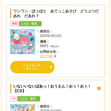
ワンワン・ぽぅぽと あてっこあそび どうぶつだ
あれ だあれ？
書籍
こども・幼児
発売日：
2025年3月12日
価格：
990円
（税込み）
お問
合
せ先：
ポプラ社
ショッピング
サイトへ
いないいないばあっ！おうえん！おぅ！おぅ！
【CD】
CD
こども・幼児
発売日：
2026年2月18日