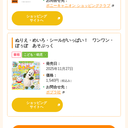
お問
合
せ先：
ポニーキャニオン ショッピングクラブ
ショッピング
サイトへ
ぬりえ・めいろ・シールがいっぱい！ ワンワン・
ぽぅぽ あそぶっく
書籍
こども・幼児
発売日：
2025年11月27日
価格：
1,540円
（税込み）
お問
合
せ先：
ポプラ社
ショッピング
サイトへ