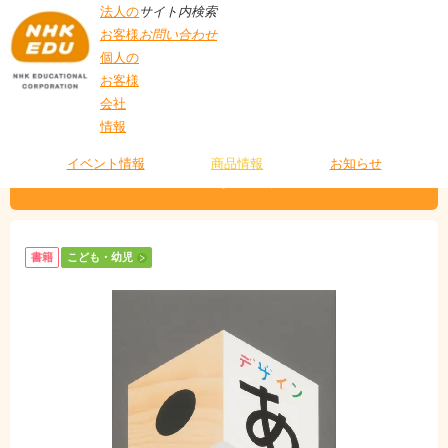
法人の
サイト内検索
お客様
お問い合わせ
個人の
お客様
会社
>
商品情報
>
こども・幼児
> デザインあ かくほん
情報
T
O
P
イベント情報
商品情報
お知らせ
デザインあ かくほん
書籍
こども・幼児