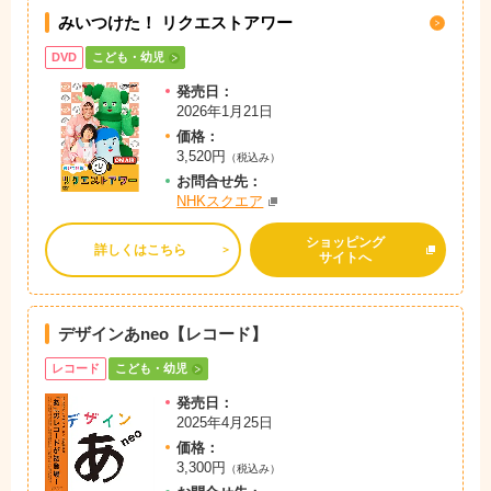
みいつけた！ リクエストアワー
DVD
こども・幼児
発売日：
2026年1月21日
価格：
3,520円
（税込み）
お問
合
せ先：
NHKスクエア
ショッピング
詳しくはこちら
サイトへ
デザインあneo【レコード】
レコード
こども・幼児
発売日：
2025年4月25日
価格：
3,300円
（税込み）