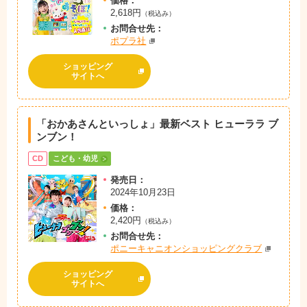
価格：
2,618円
（税込み）
お問
合
せ先：
ポプラ社
ショッピング
サイトへ
「おかあさんといっしょ」最新ベスト ヒューララ ブ
ンブン！
CD
こども・幼児
発売日：
2024年10月23日
価格：
2,420円
（税込み）
お問
合
せ先：
ポニーキャニオンショッピングクラブ
ショッピング
サイトへ