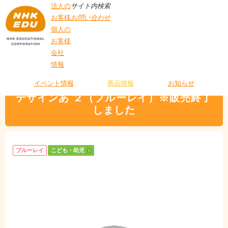
法人の
サイト内検索
お客様
お問い合わせ
個人の
お客様
会社
>
商品情報
>
こども・幼児
> デザインあ ２（ブルーレイ）※販売終了しまし
情報
T
た
O
P
イベント情報
商品情報
お知らせ
デザインあ ２（ブルーレイ）※販売終了
しました
ブルーレイ
こども・幼児