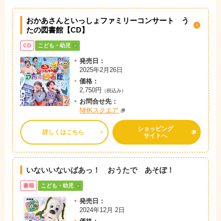
おかあさんといっしょファミリーコンサート う
たの図書館【CD】
CD
こども・幼児
発売日：
2025年2月26日
価格：
2,750円
（税込み）
お問
合
せ先：
NHKスクエア
ショッピング
詳しくはこちら
サイトへ
いないいないばあっ！ おうたで あそぼ！
書籍
こども・幼児
発売日：
2024年12月 2日