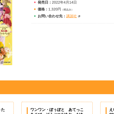
発売日：
2022年4月14日
価格：
1,320円
（税込み）
お問
い
合
わ
せ先：
講談社
うた
ワンワン・ぽぅぽと あてっこ
え