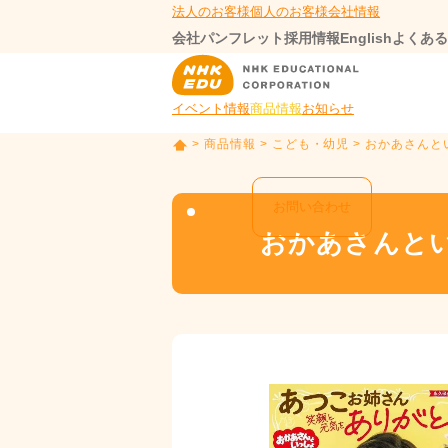
法人のお客様
個人のお客様
会社情報
会社パンフレット
採用情報
English
よくある
イベント情報
商品情報
お知らせ
>
商品情報
>
こども・幼児
> おかあさんと
T
O
P
お問い合わせ
おかあさんとい