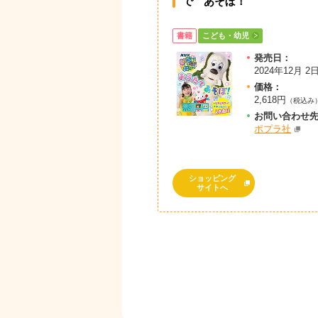
で あそぼ！
書籍
こども・幼児
発売日：
2024年12月 2
価格：
2,618円
（税込み
お問
い
合
わ
せ
ポプラ社
ショッピング
サイトへ