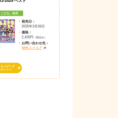
23-2025 ベスト
こども・幼児
発売日：
2025年3月26日
価格：
2,420円
（税込み）
お問
い
合
わ
せ先：
NHKスクエア
ショッピング
サイトへ