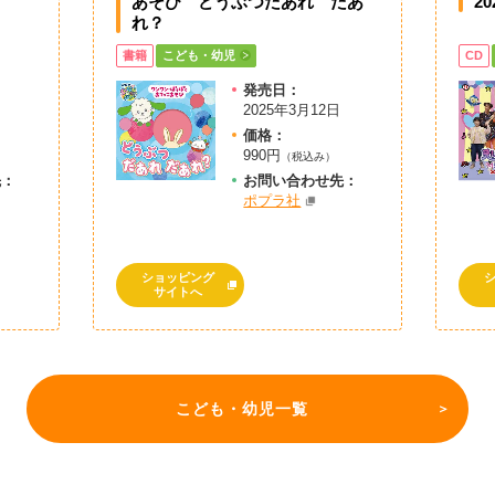
あそび どうぶつだあれ だあ
20
れ？
書籍
こども・幼児
CD
発売日：
日
2025年3月12日
価格：
990円
）
（税込み）
先：
お問
い
合
わ
せ先：
ポプラ社
ショッピング
サイトへ
こども・幼児一覧