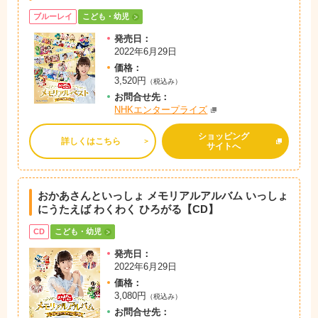
ブルーレイ
こども・幼児
発売日：
2022年6月29日
価格：
3,520円
（税込み）
お問
合
せ先：
NHKエンタープライズ
ショッピング
詳しくはこちら
サイトへ
おかあさんといっしょ メモリアルアルバム いっしょ
にうたえば わくわく ひろがる【CD】
CD
こども・幼児
発売日：
2022年6月29日
価格：
3,080円
（税込み）
お問
合
せ先：