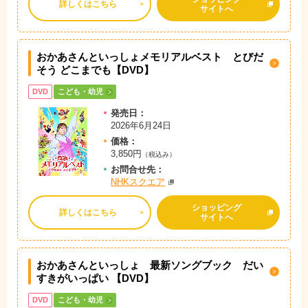
詳しくはこちら
サイトへ
おかあさんといっしょメモリアルベスト とびだ
そう どこまでも【DVD】
DVD
こども・幼児
発売日：
2026年6月24日
価格：
3,850円
（税込み）
お問
合
せ先：
NHKスクエア
ショッピング
詳しくはこちら
サイトへ
おかあさんといっしょ 最新ソングブック
だい
すきがいっぱい 【DVD】
DVD
こども・幼児