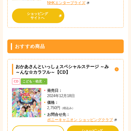
NHKエンタープライズ
ショッピング
サイトへ
おすすめ商品
おかあさんといっしょスペシャルステージ ～み
～んな☆カラフル～【CD】
CD
こども・幼児
発売日：
2024年12月18日
価格：
2,750円
（税込み）
お問
合
せ先：
ポニーキャニオン ショッピングクラブ
ショッピング