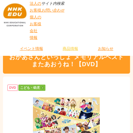
法人の
サイト内検索
お客様
お問い合わせ
個人の
お客様
会社
>
商品情報
>
こども・幼児
> おかあさんといっしょ メモリアルベスト またあ
情報
T
おうね！【DVD】
O
P
イベント情報
商品情報
お知らせ
おかあさんといっしょ メモリアルベスト
またあおうね！【DVD】
DVD
こども・幼児